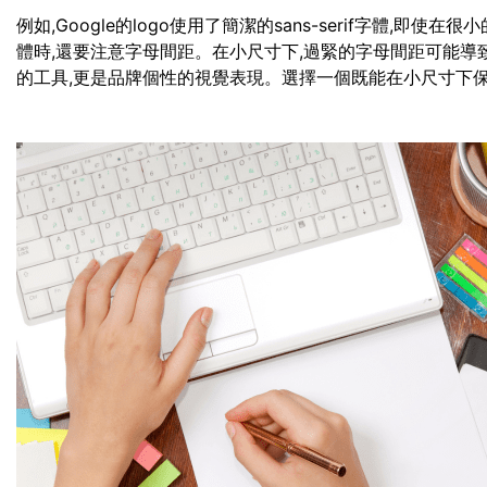
例如,Google的logo使用了簡潔的sans-serif字體,
體時,還要注意字母間距。在小尺寸下,過緊的字母間距可能導
的工具,更是品牌個性的視覺表現。選擇一個既能在小尺寸下保持