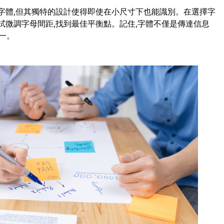
script字體,但其獨特的設計使得即使在小尺寸下也能識別。在選擇字
試微調字母間距,找到最佳平衡點。記住,字體不僅是傳達信息
一。