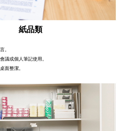
紙品類
言。
會議或個人筆記使用。
桌面整潔。