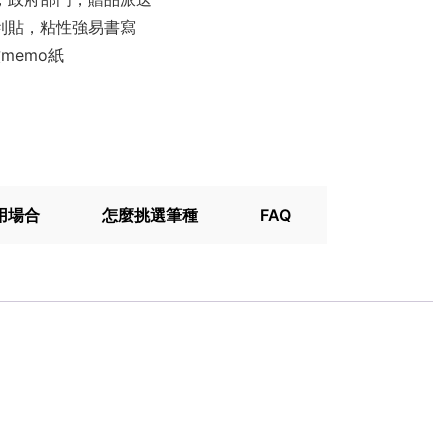
利貼，粘性強易書寫
memo紙
用場合
怎麼挑選筆種
FAQ