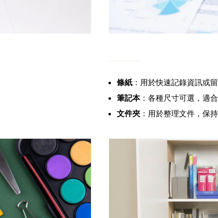
條紙
：用於快速記錄資訊或留
筆記本
：各種尺寸可選，適合
文件夾
：用於整理文件，保持