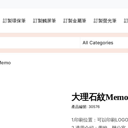
訂製環保筆
訂製觸屏筆
訂製金屬筆
訂製螢光筆
emo
大理石紋Mem
產品編號: 30576
1.印刷位置：可以印刷LOG
2.適用介紹：學校，辦公