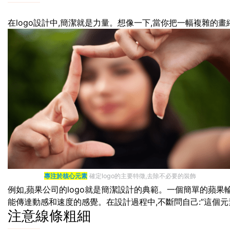
在logo設計中,簡潔就是力量。想像一下,當你把一幅複雜的畫
專注於核心元素
確定logo的主要特徵,去除不必要的裝飾
例如,蘋果公司的logo就是簡潔設計的典範。一個簡單的蘋果輪
能傳達動感和速度的感覺。在設計過程中,不斷問自己:”這個元素
注意線條粗細