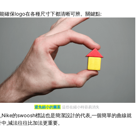
能確保logo在各種尺寸下都清晰可辨。關鍵點:
避免細小的圖案
這些在縮小時容易消失
ike的swoosh標誌也是簡潔設計的代表,一個簡單的曲線就
計中,減法往往比加法更重要。