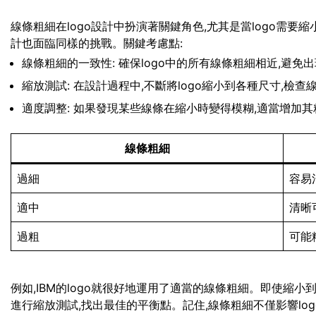
線條粗細在logo設計中扮演著關鍵角色,尤其是當logo需
計也面臨同樣的挑戰。關鍵考慮點:
線條粗細的一致性: 確保logo中的所有線條粗細相近,避免
縮放測試: 在設計過程中,不斷將logo縮小到各種尺寸,檢
適度調整: 如果發現某些線條在縮小時變得模糊,適當增加其
線條粗細
過細
容易
適中
清晰
過粗
可能
例如,IBM的logo就很好地運用了適當的線條粗細。即使縮
進行縮放測試,找出最佳的平衡點。記住,線條粗細不僅影響lo