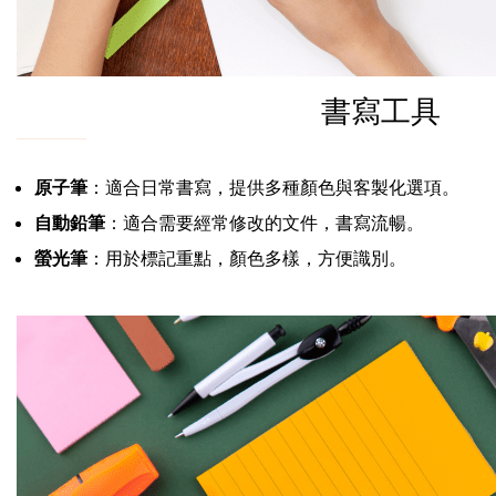
書寫工具
原子筆
：適合日常書寫，提供多種顏色與客製化選項。
自動鉛筆
：適合需要經常修改的文件，書寫流暢。
螢光筆
：用於標記重點，顏色多樣，方便識別。