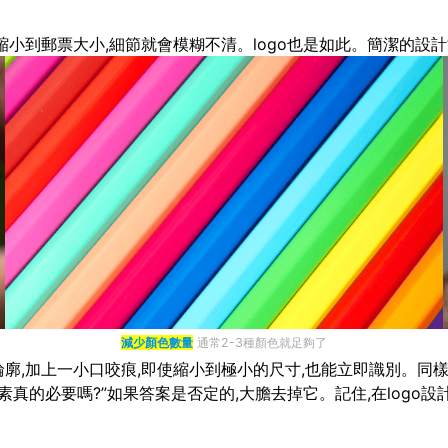
縮小到郵票大小,細節就會模糊不清。logo也是如此。簡潔的設計
減少顏色數量
通常2-3種顏色就足夠了
廓,加上一小口咬痕,即使縮小到極小的尺寸,也能立即識別。同樣,N
真的必要嗎?”如果答案是否定的,大膽去掉它。記住,在logo設