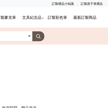
訂製禮品小知識
訂製原子筆禮品
訂製麥克筆
文具紀念品
訂製彩色筆
最新訂製商品
o
O
室，政府部門，贈品派送