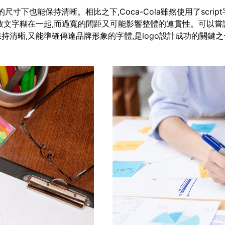
即使在很小的尺寸下也能保持清晰。相比之下,Coca-Cola雖然使用了
致文字糊在一起,而過寬的間距又可能影響整體的連貫性。可以嘗
清晰,又能準確傳達品牌形象的字體,是logo設計成功的關鍵之