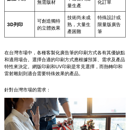
無需版材
化訂單
量生產
技術尚未成
特殊設計或
可創造獨特
3D列印
熟，大量生
限量版廣告
的立體效果
產困難
筆
在台灣市場中，各種客製化廣告筆的印刷方式各有其優缺點
和適用場合。選擇合適的印刷方式應根據預算、需求及產品
特性來決定。網版印刷和UV印刷是常見選擇，而熱轉印和
雷射雕刻則適合需要特殊效果的產品。
針對台灣市場的需求：