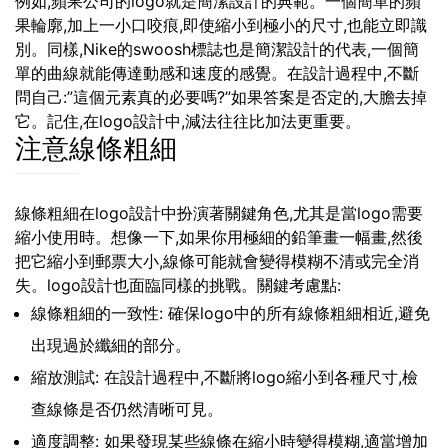
例如,蘋果公司的logo就是簡潔設計的典範。一個簡單的蘋
果輪廓,加上一小口咬痕,即使縮小到極小的尺寸,也能立即識
別。同樣,Nike的swoosh標誌也是簡潔設計的代表,一個簡
單的曲線就能傳達動感和速度的感覺。在設計過程中,不斷
問自己:”這個元素真的必要嗎?”如果答案是否定的,大膽去掉
它。記住,在logo設計中,減法往往比加法更重要。
注意線條粗細
線條粗細在logo設計中扮演著關鍵角色,尤其是當logo需要
縮小使用時。想像一下,如果你用極細的鉛筆畫一幅畫,然後
把它縮小到郵票大小,線條可能就會變得模糊不清或完全消
失。logo設計也面臨同樣的挑戰。關鍵考慮點:
線條粗細的一致性: 確保logo中的所有線條粗細相近,避免
出現過於纖細的部分。
縮放測試: 在設計過程中,不斷將logo縮小到各種尺寸,檢
查線條是否仍然清晰可見。
適度調整: 如果發現某些線條在縮小時變得模糊,適當增加