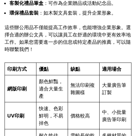
客製化禮品筆盒
：可作為企業贈品或活動紀念品。
環保禮品套裝
：如木製文具套裝，提升企業形象。
這些辦公用品不僅能提高工作效率，也能增強企業形象。選
擇合適的辦公文具，可以讓員工在舒適的環境中更有效率地
工作。如果您需要進一步的信息或特定產品的推薦，可以隨
時聯繫我們！
印刷方式
優點
缺點
適用場合
顏色鮮豔，
無法印刷複
大量廣告筆
網版印刷
適合大量生
雜圖樣
訂製
產
快速、色彩
中、小批量
UV印刷
鮮明，不易
價格較高
廣告筆印刷
掉色
耐久性佳，
需較長的乾
多種材質的