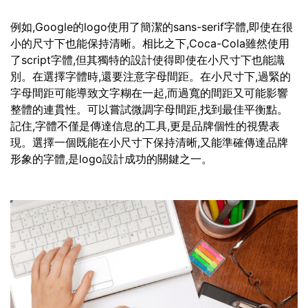
例如,Google的logo使用了簡潔的sans-serif字體,即使在很
小的尺寸下也能保持清晰。相比之下,Coca-Cola雖然使用
了script字體,但其獨特的設計使得即使在小尺寸下也能識
別。在選擇字體時,還要注意字母間距。在小尺寸下,過緊的
字母間距可能導致文字糊在一起,而過寬的間距又可能影響
整體的連貫性。可以嘗試微調字母間距,找到最佳平衡點。
記住,字體不僅是傳達信息的工具,更是品牌個性的視覺表
現。選擇一個既能在小尺寸下保持清晰,又能準確傳達品牌
形象的字體,是logo設計成功的關鍵之一。