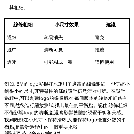
其粗細。
線條粗細
小尺寸效果
建議
過細
容易消失
避免
適中
清晰可見
推薦
過粗
可能糊成一團
謹慎使用
例如,IBM的logo就很好地運用了適當的線條粗細。即使縮小
到很小的尺寸,其特徵性的條紋設計仍然清晰可辨。在設計
過程中,可以創建logo的多個版本,每個版本的線條粗細略有
不同,然後進行縮放測試,找出最佳的平衡點。記住,線條粗細
不僅影響logo的清晰度,還會影響整體的視覺平衡和美感。
找到既能在小尺寸下保持清晰,又能保持logo優雅外觀的平
衡點,是設計過程中的一個重要挑戰。