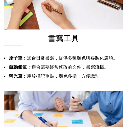
書寫工具
原子筆
：適合日常書寫，提供多種顏色與客製化選項。
自動鉛筆
：適合需要經常修改的文件，書寫流暢。
螢光筆
：用於標記重點，顏色多樣，方便識別。