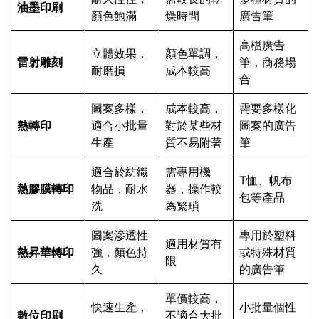
油墨印刷
顏色飽滿
燥時間
廣告筆
高檔廣告
立體效果，
顏色單調，
雷射雕刻
筆，商務場
耐磨損
成本較高
合
圖案多樣，
成本較高，
需要多樣化
熱轉印
適合小批量
對於某些材
圖案的廣告
生產
質不易附著
筆
適合於紡織
需專用機
T恤、帆布
熱膠膜轉印
物品，耐水
器，操作較
包等產品
洗
為繁瑣
圖案滲透性
專用於塑料
適用材質有
熱昇華轉印
強，顏色持
或特殊材質
限
久
的廣告筆
單價較高，
快速生產，
小批量個性
數位印刷
不適合大批