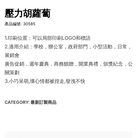
壓力胡蘿蔔
產品編號: 30585
1.印刷位置：可以局部印刷LOGO和標語
2.適用介紹：學校，辦公室，政府部門，小型活動，日常，
展銷會
廣告促銷，週年慶典，商務饋贈，開業典禮，頒獎紀念，公
關策劃
3.小巧呆萌,壞心情都被捏走,發洩不快
CATEGORY:
最新訂製商品