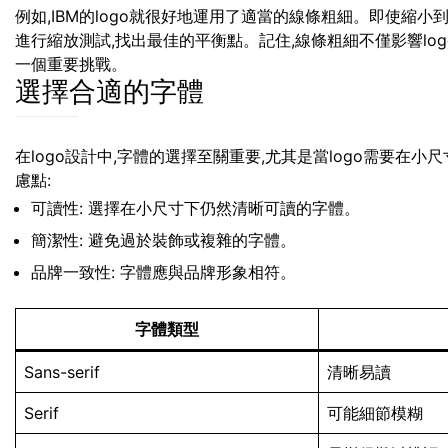
例如,IBM的logo就很好地運用了適當的線條粗細。即使縮
進行縮放測試,找出最佳的平衡點。記住,線條粗細不僅影響lo
一個重要挑戰。
選擇合適的字體
在logo設計中,字體的選擇至關重要,尤其是當logo需要在
慮點:
可讀性: 選擇在小尺寸下仍然清晰可讀的字體。
簡潔性: 避免過於裝飾或複雜的字體。
品牌一致性: 字體應與品牌形象相符。
字體類型
Sans-serif
清晰易讀
Serif
可能細節模糊