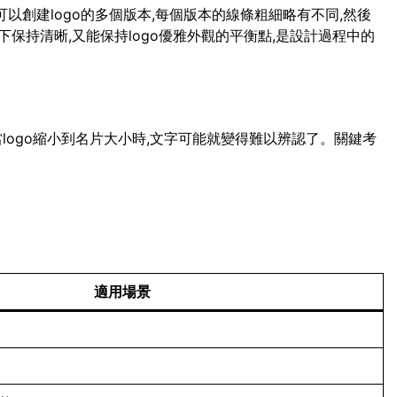
可以創建logo的多個版本,每個版本的線條粗細略有不同,然後
保持清晰,又能保持logo優雅外觀的平衡點,是設計過程中的
當logo縮小到名片大小時,文字可能就變得難以辨認了。關鍵考
適用場景