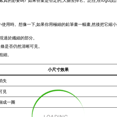
真的必要嗎?”如果答案是否定的,大膽去掉它。記住,在logo設
要縮小使用時。想像一下,如果你用極細的鉛筆畫一幅畫,然後把它縮
出現過於纖細的部分。
查線條是否仍然清晰可見。
粗細。
小尺寸效果
消失
可見
糊成一團