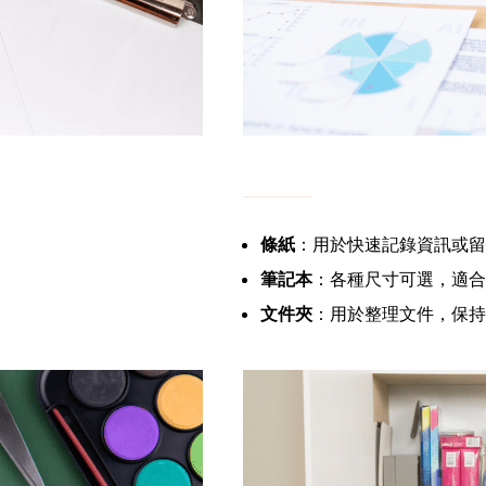
條紙
：用於快速記錄資訊或留
筆記本
：各種尺寸可選，適合
文件夾
：用於整理文件，保持