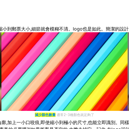
縮小到郵票大小,細節就會模糊不清。logo也是如此。簡潔的設計
減少顏色數量
通常2-3種顏色就足夠了
廓,加上一小口咬痕,即使縮小到極小的尺寸,也能立即識別。同樣,N