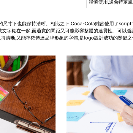
謹慎使用,適合特定
即使在很小的尺寸下也能保持清晰。相比之下,Coca-Cola雖然使用了
致文字糊在一起,而過寬的間距又可能影響整體的連貫性。可以嘗
清晰,又能準確傳達品牌形象的字體,是logo設計成功的關鍵之