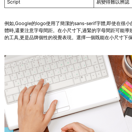
Script
易變得難以辨認
例如,Google的logo使用了簡潔的sans-serif字體,
體時,還要注意字母間距。在小尺寸下,過緊的字母間距可能導
的工具,更是品牌個性的視覺表現。選擇一個既能在小尺寸下保持