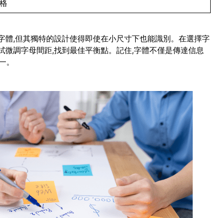
風格
script字體,但其獨特的設計使得即使在小尺寸下也能識別。在選擇字
試微調字母間距,找到最佳平衡點。記住,字體不僅是傳達信息
一。