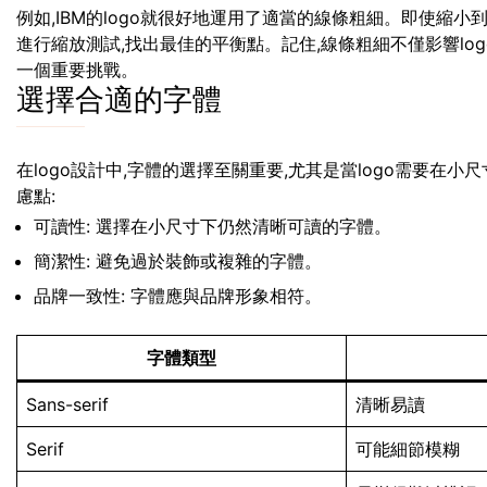
例如,IBM的logo就很好地運用了適當的線條粗細。即使縮
進行縮放測試,找出最佳的平衡點。記住,線條粗細不僅影響lo
一個重要挑戰。
選擇合適的字體
在logo設計中,字體的選擇至關重要,尤其是當logo需要在
慮點:
可讀性: 選擇在小尺寸下仍然清晰可讀的字體。
簡潔性: 避免過於裝飾或複雜的字體。
品牌一致性: 字體應與品牌形象相符。
字體類型
Sans-serif
清晰易讀
Serif
可能細節模糊