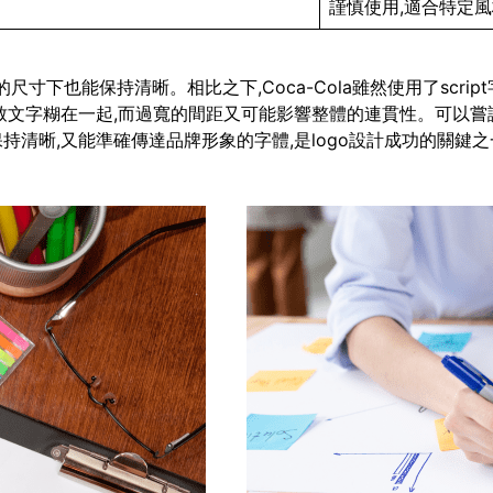
謹慎使用,適合特定
即使在很小的尺寸下也能保持清晰。相比之下,Coca-Cola雖然使用了
致文字糊在一起,而過寬的間距又可能影響整體的連貫性。可以嘗
清晰,又能準確傳達品牌形象的字體,是logo設計成功的關鍵之