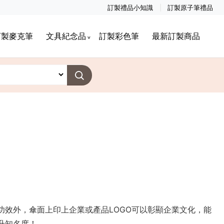
訂製禮品小知識
訂製原子筆禮品
訂製麥克筆
文具紀念品
訂製彩色筆
最新訂製商品
功效外，傘面上印上企業或產品LOGO可以彰顯企業文化，能
升知名度！