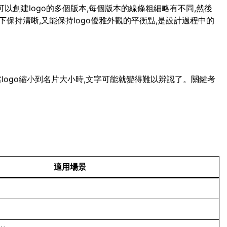
可以創建logo的多個版本,每個版本的線條粗細略有不同,然後
保持清晰,又能保持logo優雅外觀的平衡點,是設計過程中的
當logo縮小到名片大小時,文字可能就變得難以辨認了。關鍵考
適用場景