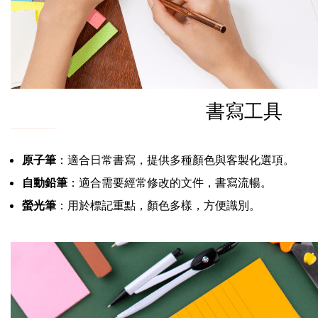
書寫工具
原子筆
：適合日常書寫，提供多種顏色與客製化選項。
自動鉛筆
：適合需要經常修改的文件，書寫流暢。
螢光筆
：用於標記重點，顏色多樣，方便識別。