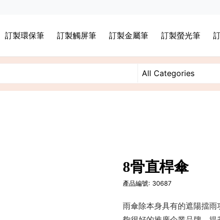
訂製環保筆
訂製觸屏筆
訂製金屬筆
訂製螢光筆
8骨直桿傘
產品編號: 30687
雨傘除本身具有的遮陽擋雨
夠很好的推廣企業品牌，提