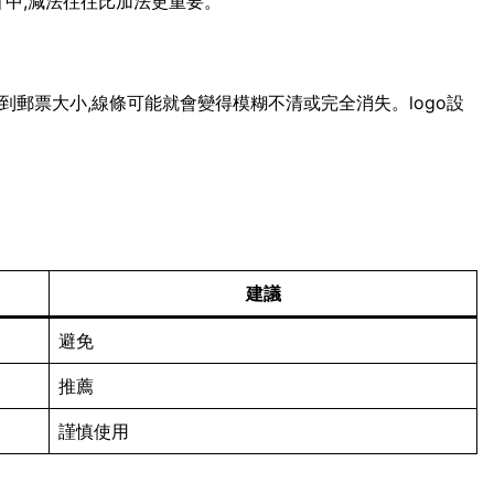
計中,減法往往比加法更重要。
小到郵票大小,線條可能就會變得模糊不清或完全消失。logo設
建議
避免
推薦
謹慎使用