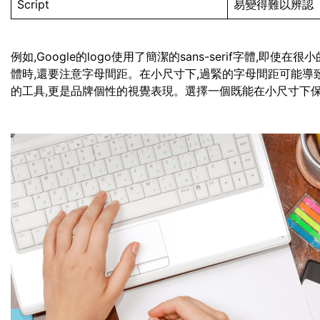
Script
易變得難以辨認
例如,Google的logo使用了簡潔的sans-serif字體,
體時,還要注意字母間距。在小尺寸下,過緊的字母間距可能導
的工具,更是品牌個性的視覺表現。選擇一個既能在小尺寸下保持