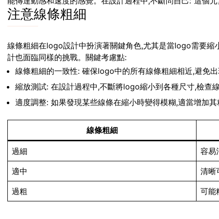
能傳達動感和速度的感覺。在設計過程中,不斷問自己:”這個元素
注意線條粗細
線條粗細在logo設計中扮演著關鍵角色,尤其是當logo需
計也面臨同樣的挑戰。關鍵考慮點:
線條粗細的一致性: 確保logo中的所有線條粗細相近,避免
縮放測試: 在設計過程中,不斷將logo縮小到各種尺寸,檢
適度調整: 如果發現某些線條在縮小時變得模糊,適當增加其
線條粗細
過細
容易
適中
清晰
過粗
可能