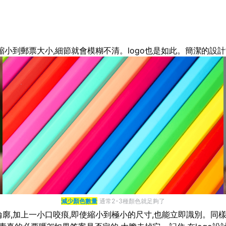
縮小到郵票大小,細節就會模糊不清。logo也是如此。簡潔的設計
減少顏色數量
通常2-3種顏色就足夠了
廓,加上一小口咬痕,即使縮小到極小的尺寸,也能立即識別。同樣,N