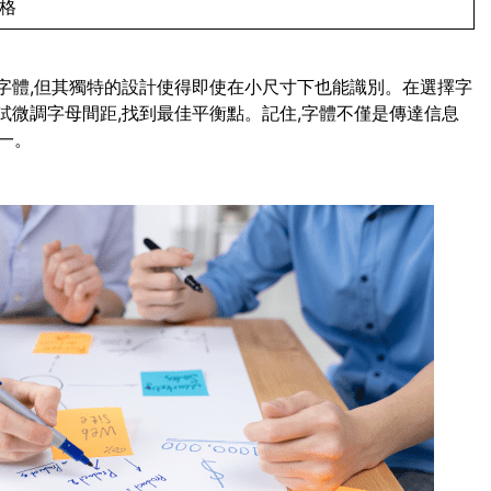
風格
script字體,但其獨特的設計使得即使在小尺寸下也能識別。在選擇字
試微調字母間距,找到最佳平衡點。記住,字體不僅是傳達信息
一。