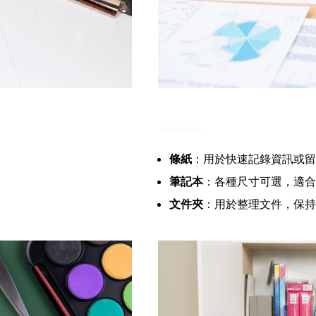
條紙
：用於快速記錄資訊或留
筆記本
：各種尺寸可選，適合
文件夾
：用於整理文件，保持