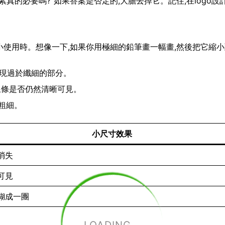
真的必要嗎?”如果答案是否定的,大膽去掉它。記住,在logo設
要縮小使用時。想像一下,如果你用極細的鉛筆畫一幅畫,然後把它縮
出現過於纖細的部分。
查線條是否仍然清晰可見。
粗細。
小尺寸效果
消失
可見
糊成一團