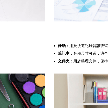
條紙
：用於快速記錄資訊或留
筆記本
：各種尺寸可選，適合
文件夾
：用於整理文件，保持