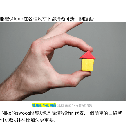
能確保logo在各種尺寸下都清晰可辨。關鍵點:
避免細小的圖案
這些在縮小時容易消失
ike的swoosh標誌也是簡潔設計的代表,一個簡單的曲線就
計中,減法往往比加法更重要。