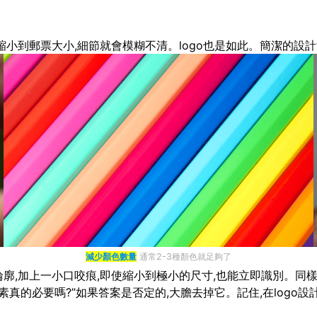
縮小到郵票大小,細節就會模糊不清。logo也是如此。簡潔的設計
減少顏色數量
通常2-3種顏色就足夠了
廓,加上一小口咬痕,即使縮小到極小的尺寸,也能立即識別。同樣,N
真的必要嗎?”如果答案是否定的,大膽去掉它。記住,在logo設