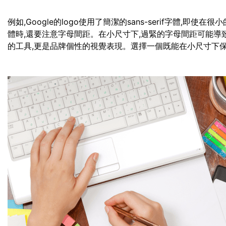
例如,Google的logo使用了簡潔的sans-serif字體,
體時,還要注意字母間距。在小尺寸下,過緊的字母間距可能導
的工具,更是品牌個性的視覺表現。選擇一個既能在小尺寸下保持