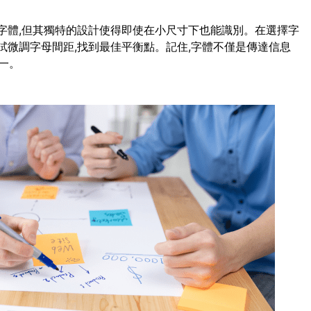
script字體,但其獨特的設計使得即使在小尺寸下也能識別。在選擇字
試微調字母間距,找到最佳平衡點。記住,字體不僅是傳達信息
一。