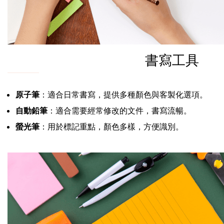
書寫工具
原子筆
：適合日常書寫，提供多種顏色與客製化選項。
自動鉛筆
：適合需要經常修改的文件，書寫流暢。
螢光筆
：用於標記重點，顏色多樣，方便識別。