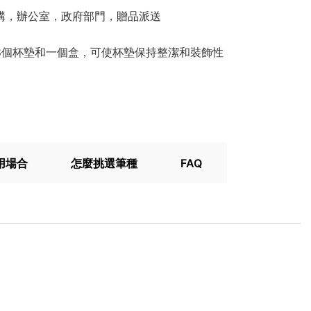
機構，辦公室，政府部門，贈品派送
含8個杯墊和一個盒，可使杯墊保持整潔和裝飾性
用場合
怎麼挑選筆種
FAQ