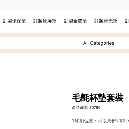
訂製環保筆
訂製觸屏筆
訂製金屬筆
訂製螢光筆
毛氈杯墊套裝
產品編號: 30786
1.印刷位置：可以局部印刷L