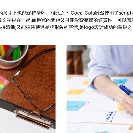
即使在很小的尺寸下也能保持清晰。相比之下,Coca-Cola雖然使用了
致文字糊在一起,而過寬的間距又可能影響整體的連貫性。可以嘗
清晰,又能準確傳達品牌形象的字體,是logo設計成功的關鍵之