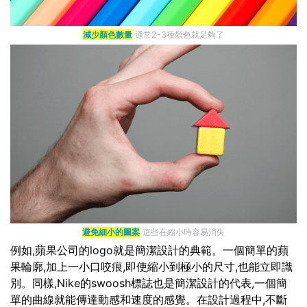
減少顏色數量
通常2-3種顏色就足夠了
避免細小的圖案
這些在縮小時容易消失
例如,蘋果公司的logo就是簡潔設計的典範。一個簡單的蘋
果輪廓,加上一小口咬痕,即使縮小到極小的尺寸,也能立即識
別。同樣,Nike的swoosh標誌也是簡潔設計的代表,一個簡
單的曲線就能傳達動感和速度的感覺。在設計過程中,不斷