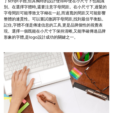
了script字體,但其獨特的設計使得即使在小尺寸下也能識
別。在選擇字體時,還要注意字母間距。在小尺寸下,過緊的
字母間距可能導致文字糊在一起,而過寬的間距又可能影響
整體的連貫性。可以嘗試微調字母間距,找到最佳平衡點。
記住,字體不僅是傳達信息的工具,更是品牌個性的視覺表
現。選擇一個既能在小尺寸下保持清晰,又能準確傳達品牌
形象的字體,是logo設計成功的關鍵之一。