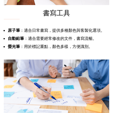
書寫工具
原子筆
：適合日常書寫，提供多種顏色與客製化選項。
自動鉛筆
：適合需要經常修改的文件，書寫流暢。
螢光筆
：用於標記重點，顏色多樣，方便識別。