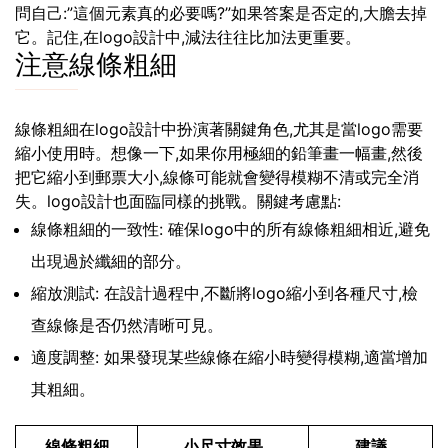
問自己:”這個元素真的必要嗎?”如果答案是否定的,大膽去掉
它。記住,在logo設計中,減法往往比加法更重要。
注意線條粗細
線條粗細在logo設計中扮演著關鍵角色,尤其是當logo需要
縮小使用時。想像一下,如果你用極細的鉛筆畫一幅畫,然後
把它縮小到郵票大小,線條可能就會變得模糊不清或完全消
失。logo設計也面臨同樣的挑戰。關鍵考慮點:
線條粗細的一致性: 確保logo中的所有線條粗細相近,避免
出現過於纖細的部分。
縮放測試: 在設計過程中,不斷將logo縮小到各種尺寸,檢
查線條是否仍然清晰可見。
適度調整: 如果發現某些線條在縮小時變得模糊,適當增加
其粗細。
線條粗細
小尺寸效果
建議