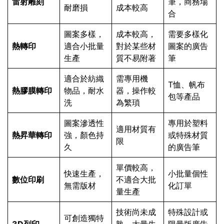
雷射雕刻
筆，商務場
耐磨損
成本較高
合
圖案多樣，
成本較高，
需要多樣化
熱轉印
適合小批量
對於某些材
圖案的廣告
生產
質不易附著
筆
適合於紡織
需專用機
T恤、帆布
熱膠膜轉印
物品，耐水
器，操作較
包等產品
洗
為繁瑣
圖案滲透性
專用於塑料
適用材質有
熱昇華轉印
強，顏色持
或特殊材質
限
久
的廣告筆
單價較高，
快速生產，
小批量個性
數位印刷
不適合大批
無需版材
化訂單
量生產
技術尚未成
特殊設計或
可創造獨特
3D列印
熟，大量生
限量版廣告