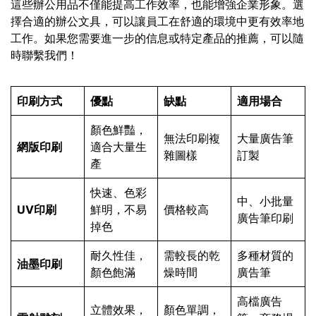
這些辦公用品不僅能提高工作效率，也能增強企業形象。選
擇合適的辦公文具，可以讓員工在舒適的環境中更有效率地
工作。如果您需要進一步的信息或特定產品的推薦，可以隨
時聯繫我們！
印刷方式
優點
缺點
適用場合
顏色鮮豔，
無法印刷複
大量廣告筆
網版印刷
適合大量生
雜圖樣
訂製
產
快速、色彩
中、小批量
UV印刷
鮮明，不易
價格較高
廣告筆印刷
掉色
耐久性佳，
需較長的乾
多種材質的
油墨印刷
顏色飽滿
燥時間
廣告筆
高檔廣告
立體效果，
顏色單調，