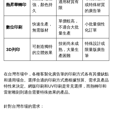
適用材質有
熱昇華轉印
強，顏色持
或特殊材質
限
久
的廣告筆
單價較高，
快速生產，
小批量個性
數位印刷
不適合大批
無需版材
化訂單
量生產
技術尚未成
特殊設計或
可創造獨特
3D列印
熟，大量生
限量版廣告
的立體效果
產困難
筆
在台灣市場中，各種客製化廣告筆的印刷方式各有其優缺點
和適用場合。選擇合適的印刷方式應根據預算、需求及產品
特性來決定。網版印刷和UV印刷是常見選擇，而熱轉印和
雷射雕刻則適合需要特殊效果的產品。
針對台灣市場的需求：