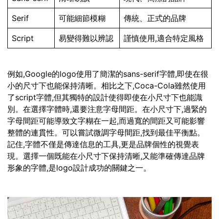
Serif
可能細節模糊
傳統、正式的品牌
Script
易變得難以辨認
謹慎使用,適合特定風格
例如,Google的logo使用了簡潔的sans-serif字體,即使在很
小的尺寸下也能保持清晰。相比之下,Coca-Cola雖然使用
了script字體,但其獨特的設計使得即使在小尺寸下也能識
別。在選擇字體時,還要注意字母間距。在小尺寸下,過緊的
字母間距可能導致文字糊在一起,而過寬的間距又可能影響
整體的連貫性。可以嘗試微調字母間距,找到最佳平衡點。
記住,字體不僅是傳達信息的工具,更是品牌個性的視覺表
現。選擇一個既能在小尺寸下保持清晰,又能準確傳達品牌
形象的字體,是logo設計成功的關鍵之一。