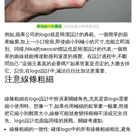
避免細小的圖案
這些在縮小時容易消失
例如,蘋果公司的logo就是簡潔設計的典範。一個簡單的蘋
果輪廓,加上一小口咬痕,即使縮小到極小的尺寸,也能立即識
別。同樣,Nike的swoosh標誌也是簡潔設計的代表,一個簡
單的曲線就能傳達動感和速度的感覺。在設計過程中,不斷
問自己:”這個元素真的必要嗎?”如果答案是否定的,大膽去掉
它。記住,在logo設計中,減法往往比加法更重要。
注意線條粗細
線條粗細在logo設計中扮演著關鍵角色,尤其是當logo需要
縮小使用時。想像一下,如果你用極細的鉛筆畫一幅畫,然後
把它縮小到郵票大小,線條可能就會變得模糊不清或完全消
失。logo設計也面臨同樣的挑戰。關鍵考慮點:
線條粗細的一致性: 確保logo中的所有線條粗細相近,避免