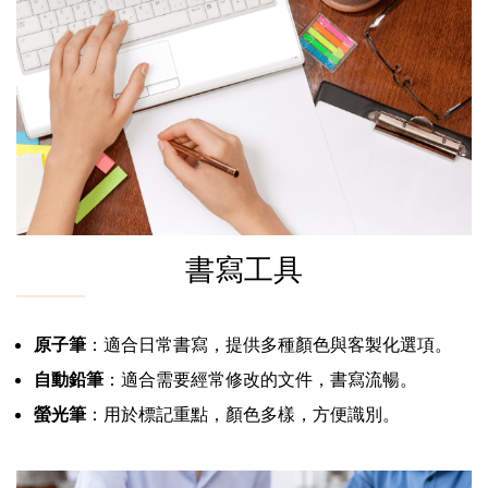
書寫工具
原子筆
：適合日常書寫，提供多種顏色與客製化選項。
自動鉛筆
：適合需要經常修改的文件，書寫流暢。
螢光筆
：用於標記重點，顏色多樣，方便識別。