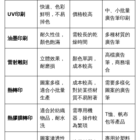
快速、色彩
中、小批量
UV印刷
鮮明，不易
價格較高
廣告筆印刷
掉色
耐久性佳，
需較長的乾
多種材質的
油墨印刷
顏色飽滿
燥時間
廣告筆
高檔廣告
立體效果，
顏色單調，
雷射雕刻
筆，商務場
耐磨損
成本較高
合
圖案多樣，
成本較高，
需要多樣化
熱轉印
適合小批量
對於某些材
圖案的廣告
生產
質不易附著
筆
適合於紡織
需專用機
T恤、帆布
熱膠膜轉印
物品，耐水
器，操作較
包等產品
洗
為繁瑣
圖案滲透性
專用於塑料