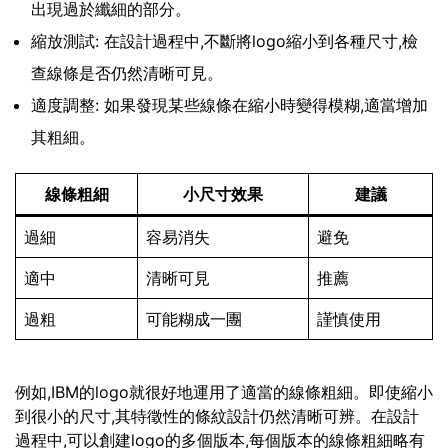
出現過於纖細的部分。
縮放測試: 在設計過程中,不斷將logo縮小到各種尺寸,檢
查線條是否仍然清晰可見。
適度調整: 如果發現某些線條在縮小時變得模糊,適當增加
其粗細。
線條粗細
小尺寸效果
建議
過細
容易消失
避免
適中
清晰可見
推薦
過粗
可能糊成一團
謹慎使用
例如,IBM的logo就很好地運用了適當的線條粗細。即使縮小
到很小的尺寸,其特徵性的條紋設計仍然清晰可辨。在設計
過程中,可以創建logo的多個版本,每個版本的線條粗細略有