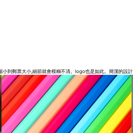
縮小到郵票大小,細節就會模糊不清。logo也是如此。簡潔的設計