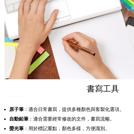
書寫工具
原子筆
：適合日常書寫，提供多種顏色與客製化選項。
自動鉛筆
：適合需要經常修改的文件，書寫流暢。
螢光筆
：用於標記重點，顏色多樣，方便識別。