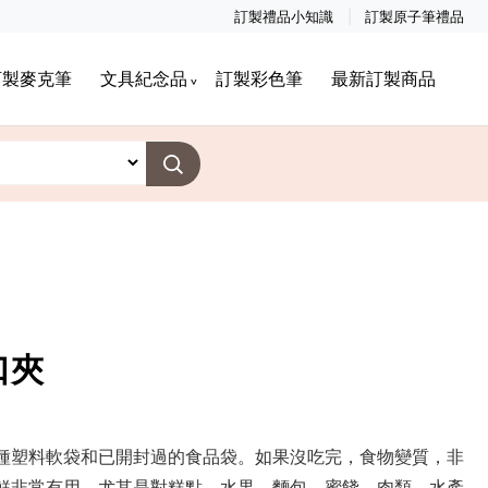
訂製禮品小知識
訂製原子筆禮品
訂製麥克筆
文具紀念品
訂製彩色筆
最新訂製商品
口夾
種塑料軟袋和已開封過的食品袋。如果沒吃完，食物變質，非
鮮非常有用，尤其是對糕點、水果、麵包、蜜餞、肉類、水產