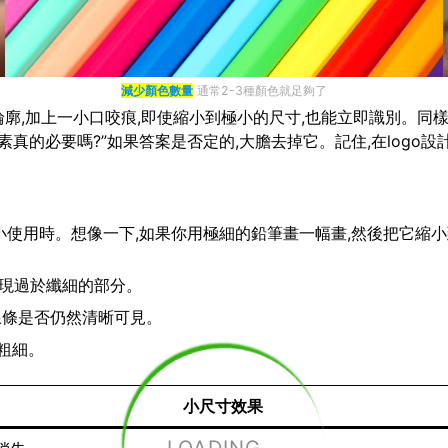
減少顏色數量
通常2-3種顏色就足夠了
廓,加上一小口咬痕,即使縮小到極小的尺寸,也能立即識別。同樣,N
真的必要嗎?”如果答案是否定的,大膽去掉它。記住,在logo設
要縮小使用時。想像一下,如果你用極細的鉛筆畫一幅畫,然後把它縮
出現過於纖細的部分。
查線條是否仍然清晰可見。
粗細。
小尺寸效果