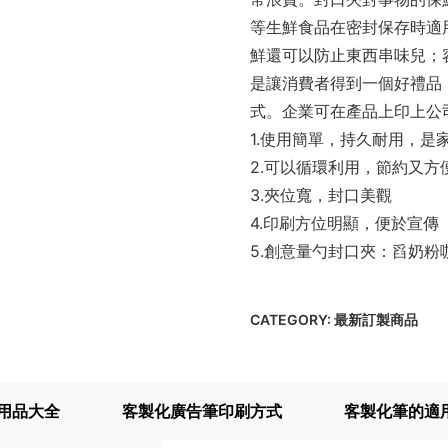
等生鮮食品在密封保存時適
鮮還可以防止東西串味兒；
是讓消費者得到一個好禮品
式。企業可在產品上印上公
1.使用簡單，持久耐用，是
2.可以循環利用，節約又方
3.夾位寬，封口美觀
4.印刷方位明顯，便於宣傳
5.創意量勺封口夾：舀奶粉
CATEGORY:
最新訂製商品
用品大全
客製化廣告筆印刷方式
客製化筆的適