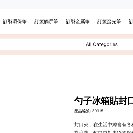
訂製環保筆
訂製觸屏筆
訂製金屬筆
訂製螢光筆
勺子冰箱貼封
產品編號: 30915
封口夾，在生活中總會有各
常浪費。封口夾對事物的保