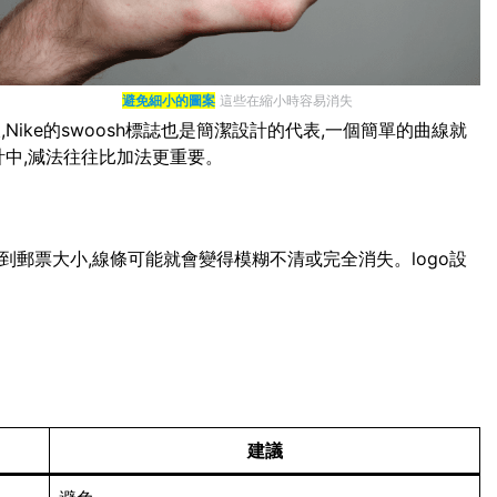
避免細小的圖案
這些在縮小時容易消失
ike的swoosh標誌也是簡潔設計的代表,一個簡單的曲線就
計中,減法往往比加法更重要。
小到郵票大小,線條可能就會變得模糊不清或完全消失。logo設
建議