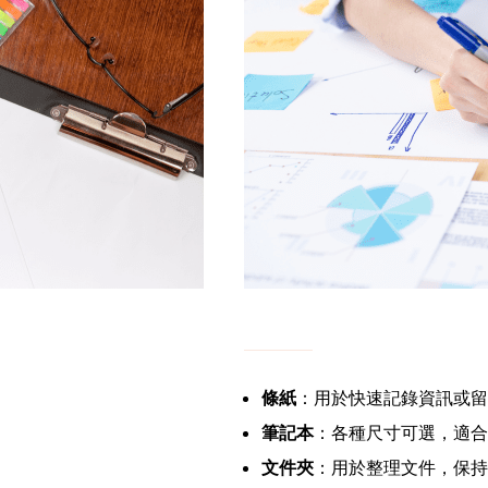
條紙
：用於快速記錄資訊或留
筆記本
：各種尺寸可選，適合
文件夾
：用於整理文件，保持