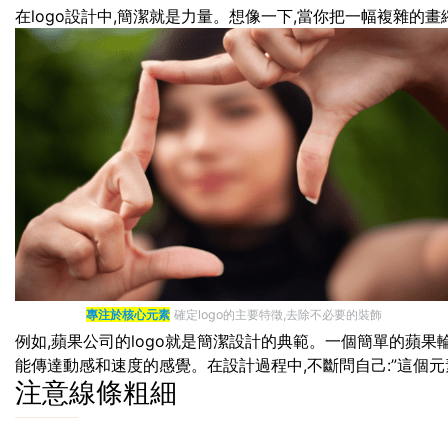
在logo設計中,簡潔就是力量。想像一下,當你把一幅複雜的畫
專注於核心元素
確定logo的主要特徵,去除不必要的裝飾
例如,蘋果公司的logo就是簡潔設計的典範。一個簡單的蘋果輪
能傳達動感和速度的感覺。在設計過程中,不斷問自己:”這個元素
注意線條粗細