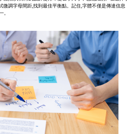
試微調字母間距,找到最佳平衡點。記住,字體不僅是傳達信息
一。