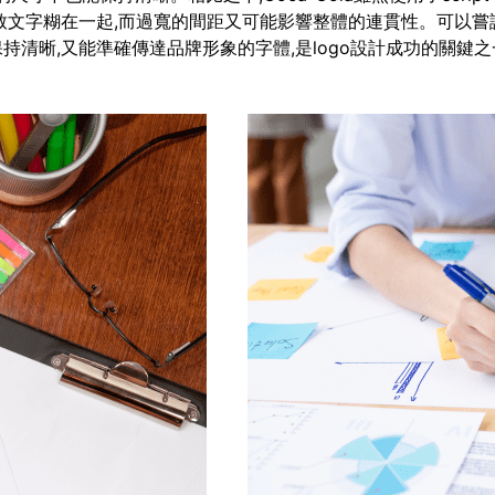
致文字糊在一起,而過寬的間距又可能影響整體的連貫性。可以嘗
清晰,又能準確傳達品牌形象的字體,是logo設計成功的關鍵之