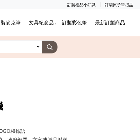
訂製禮品小知識
訂製原子筆禮品
訂製麥克筆
文具紀念品
訂製彩色筆
最新訂製商品
機
OGO和標語
學校，政府部門，文宣或贈品派送