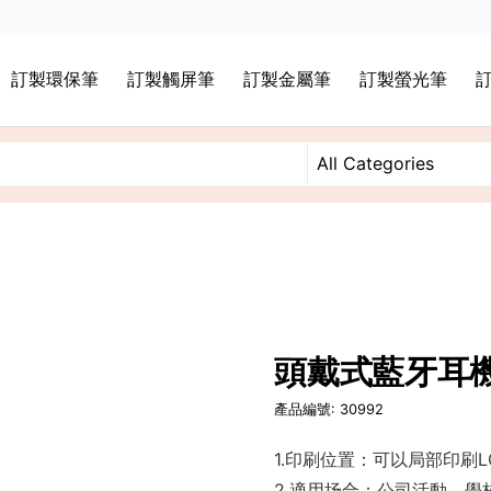
訂製環保筆
訂製觸屏筆
訂製金屬筆
訂製螢光筆
頭戴式藍牙耳
產品編號: 30992
1.印刷位置：可以局部印刷L
2.適用场合：公司活動，