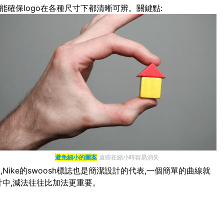
能確保logo在各種尺寸下都清晰可辨。關鍵點:
避免細小的圖案
這些在縮小時容易消失
ike的swoosh標誌也是簡潔設計的代表,一個簡單的曲線就
計中,減法往往比加法更重要。