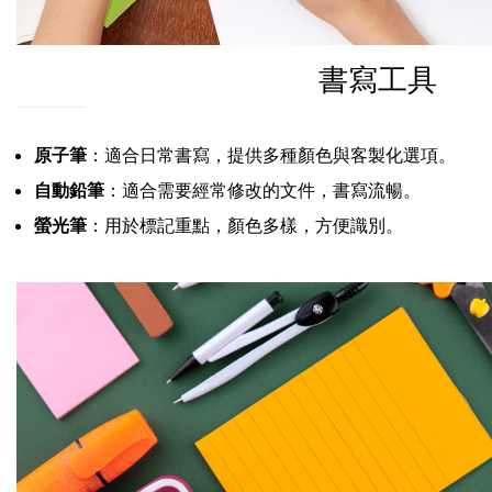
書寫工具
原子筆
：適合日常書寫，提供多種顏色與客製化選項。
自動鉛筆
：適合需要經常修改的文件，書寫流暢。
螢光筆
：用於標記重點，顏色多樣，方便識別。