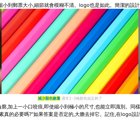
縮小到郵票大小,細節就會模糊不清。logo也是如此。簡潔的設計
減少顏色數量
通常2-3種顏色就足夠了
廓,加上一小口咬痕,即使縮小到極小的尺寸,也能立即識別。同樣,N
真的必要嗎?”如果答案是否定的,大膽去掉它。記住,在logo設