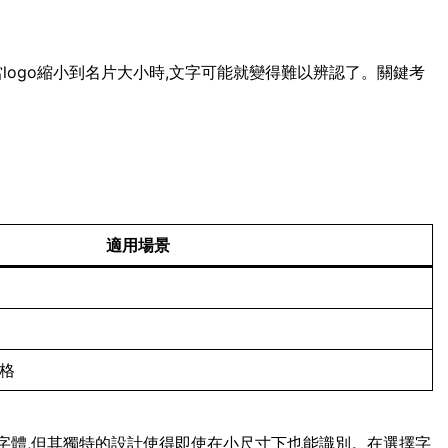
當logo縮小到名片大小時,文字可能就變得難以辨認了。關鍵考
適用場景
風格
script字體,但其獨特的設計使得即使在小尺寸下也能識別。在選擇字