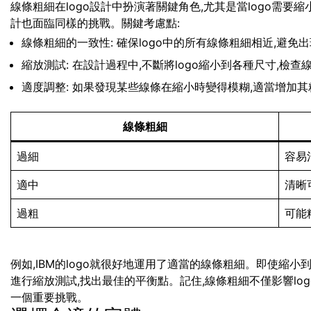
線條粗細在logo設計中扮演著關鍵角色,尤其是當logo需
計也面臨同樣的挑戰。關鍵考慮點:
線條粗細的一致性: 確保logo中的所有線條粗細相近,避免
縮放測試: 在設計過程中,不斷將logo縮小到各種尺寸,檢
適度調整: 如果發現某些線條在縮小時變得模糊,適當增加其
線條粗細
過細
容易
適中
清晰
過粗
可能
例如,IBM的logo就很好地運用了適當的線條粗細。即使縮
進行縮放測試,找出最佳的平衡點。記住,線條粗細不僅影響lo
一個重要挑戰。