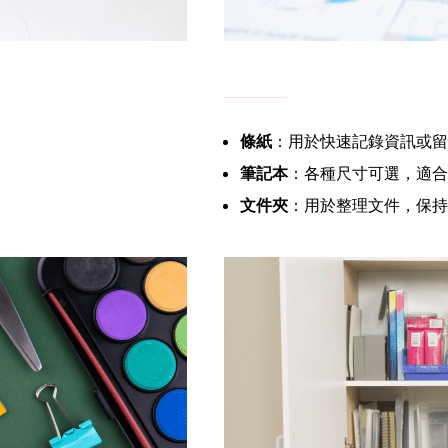
條紙
：用於快速記錄資訊或留
筆記本
：各種尺寸可選，適合
文件夾
：用於整理文件，保持