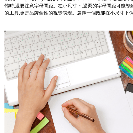
體時,還要注意字母間距。在小尺寸下,過緊的字母間距可能導
的工具,更是品牌個性的視覺表現。選擇一個既能在小尺寸下保持