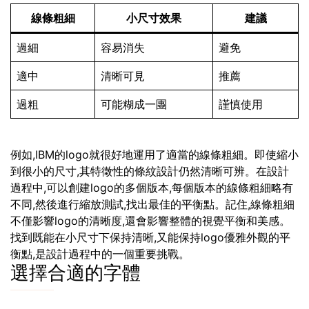
線條粗細
小尺寸效果
建議
過細
容易消失
避免
適中
清晰可見
推薦
過粗
可能糊成一團
謹慎使用
例如,IBM的logo就很好地運用了適當的線條粗細。即使縮小
到很小的尺寸,其特徵性的條紋設計仍然清晰可辨。在設計
過程中,可以創建logo的多個版本,每個版本的線條粗細略有
不同,然後進行縮放測試,找出最佳的平衡點。記住,線條粗細
不僅影響logo的清晰度,還會影響整體的視覺平衡和美感。
找到既能在小尺寸下保持清晰,又能保持logo優雅外觀的平
衡點,是設計過程中的一個重要挑戰。
選擇合適的字體