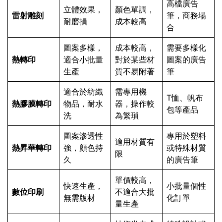
高檔廣告
立體效果，
顏色單調，
雷射雕刻
筆，商務場
耐磨損
成本較高
合
圖案多樣，
成本較高，
需要多樣化
熱轉印
適合小批量
對於某些材
圖案的廣告
生產
質不易附著
筆
適合於紡織
需專用機
T恤、帆布
熱膠膜轉印
物品，耐水
器，操作較
包等產品
洗
為繁瑣
圖案滲透性
專用於塑料
適用材質有
熱昇華轉印
強，顏色持
或特殊材質
限
久
的廣告筆
單價較高，
快速生產，
小批量個性
數位印刷
不適合大批
無需版材
化訂單
量生產