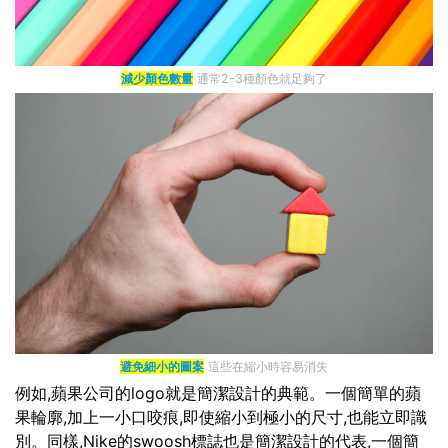
減少顏色數量
通常2-3種顏色就足夠了
避免細小的圖案
這些在縮小時容易消失
例如,蘋果公司的logo就是簡潔設計的典範。一個簡單的蘋
果輪廓,加上一小口咬痕,即使縮小到極小的尺寸,也能立即識
別。同樣,Nike的swoosh標誌也是簡潔設計的代表,一個簡