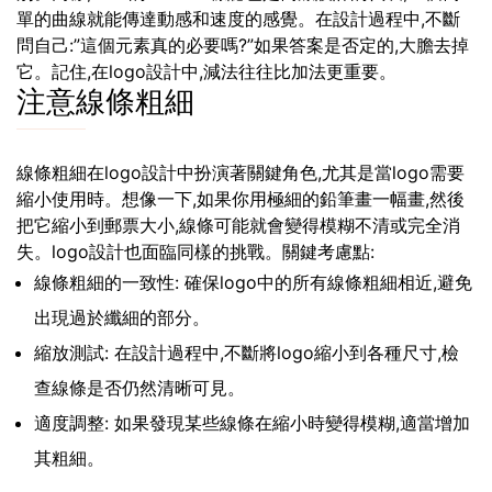
單的曲線就能傳達動感和速度的感覺。在設計過程中,不斷
問自己:”這個元素真的必要嗎?”如果答案是否定的,大膽去掉
它。記住,在logo設計中,減法往往比加法更重要。
注意線條粗細
線條粗細在logo設計中扮演著關鍵角色,尤其是當logo需要
縮小使用時。想像一下,如果你用極細的鉛筆畫一幅畫,然後
把它縮小到郵票大小,線條可能就會變得模糊不清或完全消
失。logo設計也面臨同樣的挑戰。關鍵考慮點:
線條粗細的一致性: 確保logo中的所有線條粗細相近,避免
出現過於纖細的部分。
縮放測試: 在設計過程中,不斷將logo縮小到各種尺寸,檢
查線條是否仍然清晰可見。
適度調整: 如果發現某些線條在縮小時變得模糊,適當增加
其粗細。