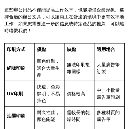
這些辦公用品不僅能提高工作效率，也能增強企業形象。選
擇合適的辦公文具，可以讓員工在舒適的環境中更有效率地
工作。如果您需要進一步的信息或特定產品的推薦，可以隨
時聯繫我們！
印刷方式
優點
缺點
適用場合
顏色鮮豔，
無法印刷複
大量廣告筆
網版印刷
適合大量生
雜圖樣
訂製
產
快速、色彩
中、小批量
UV印刷
鮮明，不易
價格較高
廣告筆印刷
掉色
耐久性佳，
需較長的乾
多種材質的
油墨印刷
顏色飽滿
燥時間
廣告筆