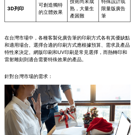
技術尚未成
特殊設計或
可創造獨特
3D列印
熟，大量生
限量版廣告
的立體效果
產困難
筆
在台灣市場中，各種客製化廣告筆的印刷方式各有其優缺點
和適用場合。選擇合適的印刷方式應根據預算、需求及產品
特性來決定。網版印刷和UV印刷是常見選擇，而熱轉印和
雷射雕刻則適合需要特殊效果的產品。
針對台灣市場的需求：