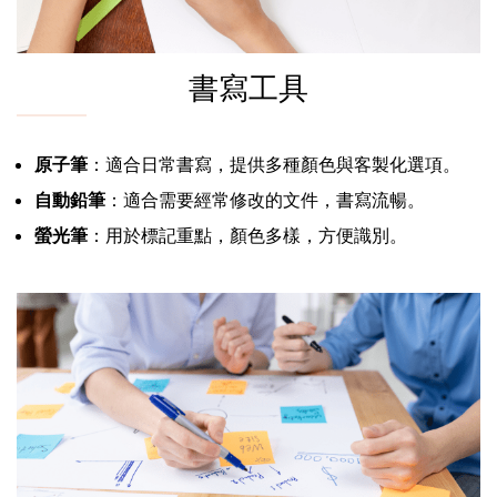
書寫工具
原子筆
：適合日常書寫，提供多種顏色與客製化選項。
自動鉛筆
：適合需要經常修改的文件，書寫流暢。
螢光筆
：用於標記重點，顏色多樣，方便識別。