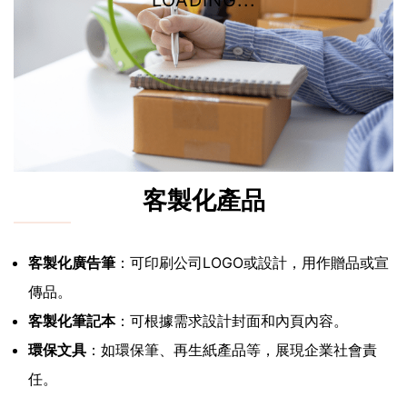
LOADING...
客製化產品
客製化廣告筆
：可印刷公司LOGO或設計，用作贈品或宣
傳品。
客製化筆記本
：可根據需求設計封面和內頁內容。
環保文具
：如環保筆、再生紙產品等，展現企業社會責
任。