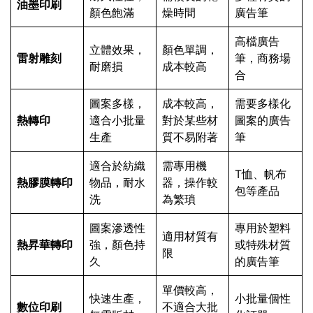
油墨印刷
顏色飽滿
燥時間
廣告筆
高檔廣告
立體效果，
顏色單調，
雷射雕刻
筆，商務場
耐磨損
成本較高
合
圖案多樣，
成本較高，
需要多樣化
熱轉印
適合小批量
對於某些材
圖案的廣告
生產
質不易附著
筆
適合於紡織
需專用機
T恤、帆布
熱膠膜轉印
物品，耐水
器，操作較
包等產品
洗
為繁瑣
圖案滲透性
專用於塑料
適用材質有
熱昇華轉印
強，顏色持
或特殊材質
限
久
的廣告筆
單價較高，
快速生產，
小批量個性
數位印刷
不適合大批