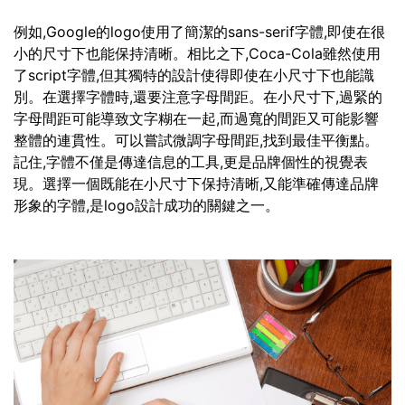
例如,Google的logo使用了簡潔的sans-serif字體,即使在很
小的尺寸下也能保持清晰。相比之下,Coca-Cola雖然使用
了script字體,但其獨特的設計使得即使在小尺寸下也能識
別。在選擇字體時,還要注意字母間距。在小尺寸下,過緊的
字母間距可能導致文字糊在一起,而過寬的間距又可能影響
整體的連貫性。可以嘗試微調字母間距,找到最佳平衡點。
記住,字體不僅是傳達信息的工具,更是品牌個性的視覺表
現。選擇一個既能在小尺寸下保持清晰,又能準確傳達品牌
形象的字體,是logo設計成功的關鍵之一。