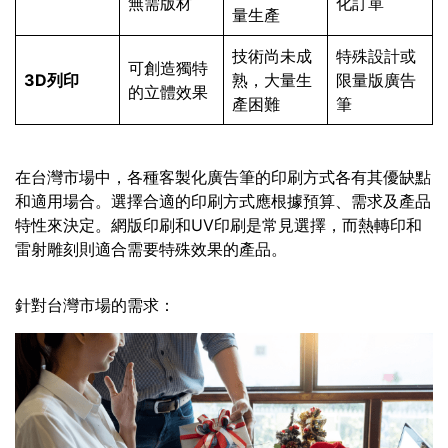
無需版材
化訂單
量生產
技術尚未成
特殊設計或
可創造獨特
3D列印
熟，大量生
限量版廣告
的立體效果
產困難
筆
在台灣市場中，各種客製化廣告筆的印刷方式各有其優缺點
和適用場合。選擇合適的印刷方式應根據預算、需求及產品
特性來決定。網版印刷和UV印刷是常見選擇，而熱轉印和
雷射雕刻則適合需要特殊效果的產品。
針對台灣市場的需求：