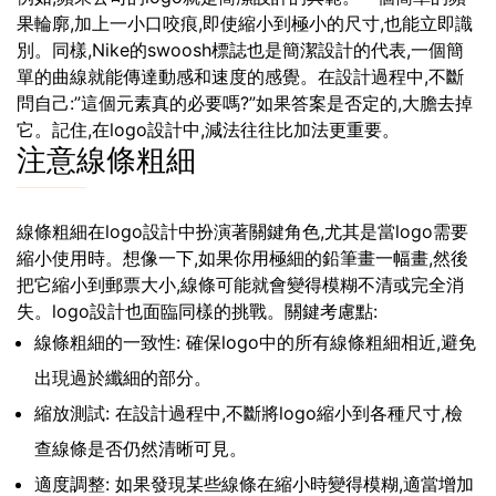
果輪廓,加上一小口咬痕,即使縮小到極小的尺寸,也能立即識
別。同樣,Nike的swoosh標誌也是簡潔設計的代表,一個簡
單的曲線就能傳達動感和速度的感覺。在設計過程中,不斷
問自己:”這個元素真的必要嗎?”如果答案是否定的,大膽去掉
它。記住,在logo設計中,減法往往比加法更重要。
注意線條粗細
線條粗細在logo設計中扮演著關鍵角色,尤其是當logo需要
縮小使用時。想像一下,如果你用極細的鉛筆畫一幅畫,然後
把它縮小到郵票大小,線條可能就會變得模糊不清或完全消
失。logo設計也面臨同樣的挑戰。關鍵考慮點:
線條粗細的一致性: 確保logo中的所有線條粗細相近,避免
出現過於纖細的部分。
縮放測試: 在設計過程中,不斷將logo縮小到各種尺寸,檢
查線條是否仍然清晰可見。
適度調整: 如果發現某些線條在縮小時變得模糊,適當增加