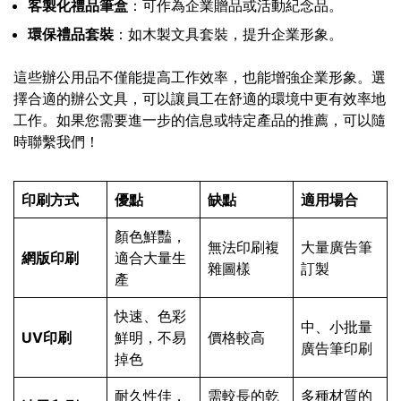
客製化禮品筆盒
：可作為企業贈品或活動紀念品。
環保禮品套裝
：如木製文具套裝，提升企業形象。
這些辦公用品不僅能提高工作效率，也能增強企業形象。選
擇合適的辦公文具，可以讓員工在舒適的環境中更有效率地
工作。如果您需要進一步的信息或特定產品的推薦，可以隨
時聯繫我們！
印刷方式
優點
缺點
適用場合
顏色鮮豔，
無法印刷複
大量廣告筆
網版印刷
適合大量生
雜圖樣
訂製
產
快速、色彩
中、小批量
UV印刷
鮮明，不易
價格較高
廣告筆印刷
掉色
耐久性佳，
需較長的乾
多種材質的