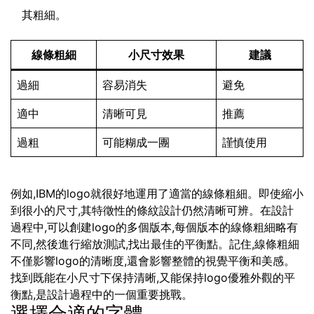
其粗細。
線條粗細
小尺寸效果
建議
過細
容易消失
避免
適中
清晰可見
推薦
過粗
可能糊成一團
謹慎使用
例如,IBM的logo就很好地運用了適當的線條粗細。即使縮小
到很小的尺寸,其特徵性的條紋設計仍然清晰可辨。在設計
過程中,可以創建logo的多個版本,每個版本的線條粗細略有
不同,然後進行縮放測試,找出最佳的平衡點。記住,線條粗細
不僅影響logo的清晰度,還會影響整體的視覺平衡和美感。
找到既能在小尺寸下保持清晰,又能保持logo優雅外觀的平
衡點,是設計過程中的一個重要挑戰。