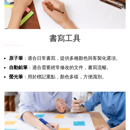
書寫工具
原子筆
：適合日常書寫，提供多種顏色與客製化選項。
自動鉛筆
：適合需要經常修改的文件，書寫流暢。
螢光筆
：用於標記重點，顏色多樣，方便識別。