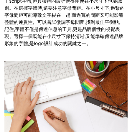
了script字體,但其獨特的設計使得即使在小尺寸下也能識
別。在選擇字體時,還要注意字母間距。在小尺寸下,過緊的
字母間距可能導致文字糊在一起,而過寬的間距又可能影響
整體的連貫性。可以嘗試微調字母間距,找到最佳平衡點。
記住,字體不僅是傳達信息的工具,更是品牌個性的視覺表
現。選擇一個既能在小尺寸下保持清晰,又能準確傳達品牌
形象的字體,是logo設計成功的關鍵之一。