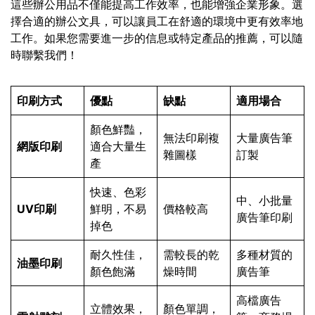
這些辦公用品不僅能提高工作效率，也能增強企業形象。選
擇合適的辦公文具，可以讓員工在舒適的環境中更有效率地
工作。如果您需要進一步的信息或特定產品的推薦，可以隨
時聯繫我們！
印刷方式
優點
缺點
適用場合
顏色鮮豔，
無法印刷複
大量廣告筆
網版印刷
適合大量生
雜圖樣
訂製
產
快速、色彩
中、小批量
UV印刷
鮮明，不易
價格較高
廣告筆印刷
掉色
耐久性佳，
需較長的乾
多種材質的
油墨印刷
顏色飽滿
燥時間
廣告筆
高檔廣告
立體效果，
顏色單調，