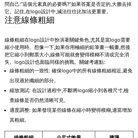
問自己:”這個元素真的必要嗎?”如果答案是否定的,大膽去掉
它。記住,在logo設計中,減法往往比加法更重要。
注意線條粗細
線條粗細在logo設計中扮演著關鍵角色,尤其是當logo需要
縮小使用時。想像一下,如果你用極細的鉛筆畫一幅畫,然後
把它縮小到郵票大小,線條可能就會變得模糊不清或完全消
失。logo設計也面臨同樣的挑戰。關鍵考慮點:
線條粗細的一致性: 確保logo中的所有線條粗細相近,避免
出現過於纖細的部分。
縮放測試: 在設計過程中,不斷將logo縮小到各種尺寸,檢
查線條是否仍然清晰可見。
適度調整: 如果發現某些線條在縮小時變得模糊,適當增加
其粗細。
線條粗細
小尺寸效果
建議