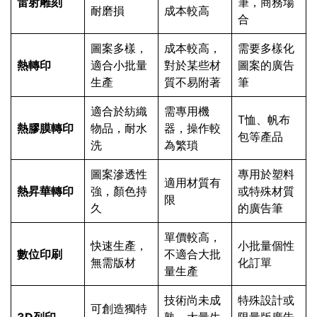
雷射雕刻
筆，商務場
耐磨損
成本較高
合
圖案多樣，
成本較高，
需要多樣化
熱轉印
適合小批量
對於某些材
圖案的廣告
生產
質不易附著
筆
適合於紡織
需專用機
T恤、帆布
熱膠膜轉印
物品，耐水
器，操作較
包等產品
洗
為繁瑣
圖案滲透性
專用於塑料
適用材質有
熱昇華轉印
強，顏色持
或特殊材質
限
久
的廣告筆
單價較高，
快速生產，
小批量個性
數位印刷
不適合大批
無需版材
化訂單
量生產
技術尚未成
特殊設計或
可創造獨特
3D列印
熟，大量生
限量版廣告