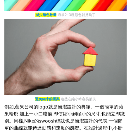
減少顏色數量
通常2-3種顏色就足夠了
避免細小的圖案
這些在縮小時容易消失
例如,蘋果公司的logo就是簡潔設計的典範。一個簡單的蘋
果輪廓,加上一小口咬痕,即使縮小到極小的尺寸,也能立即識
別。同樣,Nike的swoosh標誌也是簡潔設計的代表,一個簡
單的曲線就能傳達動感和速度的感覺。在設計過程中,不斷