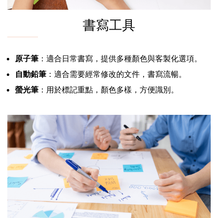
書寫工具
原子筆
：適合日常書寫，提供多種顏色與客製化選項。
自動鉛筆
：適合需要經常修改的文件，書寫流暢。
螢光筆
：用於標記重點，顏色多樣，方便識別。