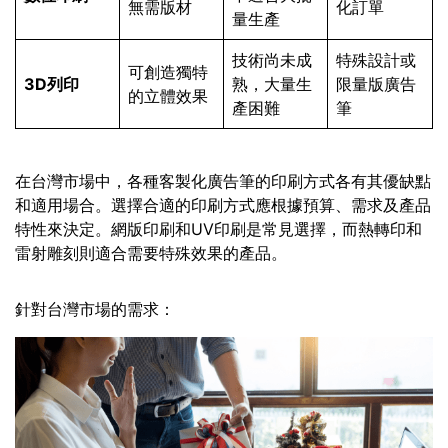
無需版材
化訂單
量生產
技術尚未成
特殊設計或
可創造獨特
3D列印
熟，大量生
限量版廣告
的立體效果
產困難
筆
在台灣市場中，各種客製化廣告筆的印刷方式各有其優缺點
和適用場合。選擇合適的印刷方式應根據預算、需求及產品
特性來決定。網版印刷和UV印刷是常見選擇，而熱轉印和
雷射雕刻則適合需要特殊效果的產品。
針對台灣市場的需求：