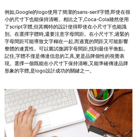
例如,Google的logo使用了簡潔的sans-serif字體,即使在很
小的尺寸下也能保持清晰。相比之下,Coca-Cola雖然使用
了script字體,但其獨特的設計使得即使在小尺寸下也能識
別。在選擇字體時,還要注意字母間距。在小尺寸下,過緊的
字母間距可能導致文字糊在一起,而過寬的間距又可能影響
整體的連貫性。可以嘗試微調字母間距,找到最佳平衡點。
記住,字體不僅是傳達信息的工具,更是品牌個性的視覺表
現。選擇一個既能在小尺寸下保持清晰,又能準確傳達品牌
形象的字體,是logo設計成功的關鍵之一。