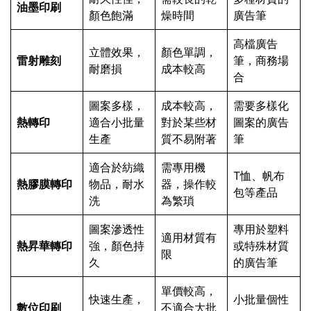
油墨印刷
顏色飽滿
燥時間
廣告筆
高檔廣告
立體效果，
顏色單調，
雷射雕刻
筆，商務場
耐磨損
成本較高
合
圖案多樣，
成本較高，
需要多樣化
熱轉印
適合小批量
對於某些材
圖案的廣告
生產
質不易附著
筆
適合於紡織
需專用機
T恤、帆布
熱膠膜轉印
物品，耐水
器，操作較
包等產品
洗
為繁瑣
圖案滲透性
專用於塑料
適用材質有
熱昇華轉印
強，顏色持
或特殊材質
限
久
的廣告筆
單價較高，
快速生產，
小批量個性
數位印刷
不適合大批