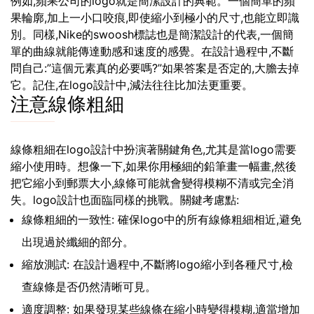
例如,蘋果公司的logo就是簡潔設計的典範。一個簡單的蘋
果輪廓,加上一小口咬痕,即使縮小到極小的尺寸,也能立即識
別。同樣,Nike的swoosh標誌也是簡潔設計的代表,一個簡
單的曲線就能傳達動感和速度的感覺。在設計過程中,不斷
問自己:”這個元素真的必要嗎?”如果答案是否定的,大膽去掉
它。記住,在logo設計中,減法往往比加法更重要。
注意線條粗細
線條粗細在logo設計中扮演著關鍵角色,尤其是當logo需要
縮小使用時。想像一下,如果你用極細的鉛筆畫一幅畫,然後
把它縮小到郵票大小,線條可能就會變得模糊不清或完全消
失。logo設計也面臨同樣的挑戰。關鍵考慮點:
線條粗細的一致性: 確保logo中的所有線條粗細相近,避免
出現過於纖細的部分。
縮放測試: 在設計過程中,不斷將logo縮小到各種尺寸,檢
查線條是否仍然清晰可見。
適度調整: 如果發現某些線條在縮小時變得模糊,適當增加