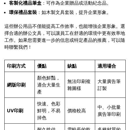
客製化禮品筆盒
：可作為企業贈品或活動紀念品。
環保禮品套裝
：如木製文具套裝，提升企業形象。
這些辦公用品不僅能提高工作效率，也能增強企業形象。選
擇合適的辦公文具，可以讓員工在舒適的環境中更有效率地
工作。如果您需要進一步的信息或特定產品的推薦，可以隨
時聯繫我們！
印刷方式
優點
缺點
適用場合
顏色鮮豔，
無法印刷複
大量廣告筆
網版印刷
適合大量生
雜圖樣
訂製
產
快速、色彩
中、小批量
UV印刷
鮮明，不易
價格較高
廣告筆印刷
掉色
耐久性佳，
需較長的乾
多種材質的