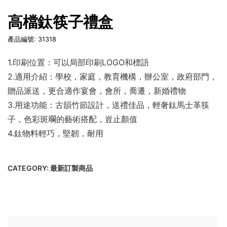
高檔鈦筷子禮盒
產品編號: 31318
1.印刷位置：可以局部印刷LOGO和標語
2.適用介紹：學校，家庭，教育機構，辦公室，政府部門，
贈品派送，更合適作宴會，會所，喬遷，新婚禮物
3.用途功能：古韻竹節設計，送禮佳品，輕奢鈦馬士革筷
子，色彩斑斕的藝術搭配，豈止顏值
4.鈦物料輕巧，堅韌，耐用
CATEGORY:
最新訂製商品