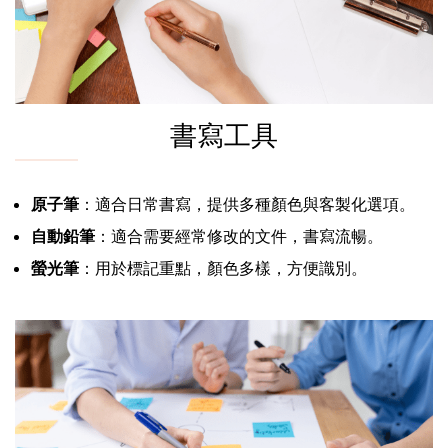
書寫工具
原子筆
：適合日常書寫，提供多種顏色與客製化選項。
自動鉛筆
：適合需要經常修改的文件，書寫流暢。
螢光筆
：用於標記重點，顏色多樣，方便識別。