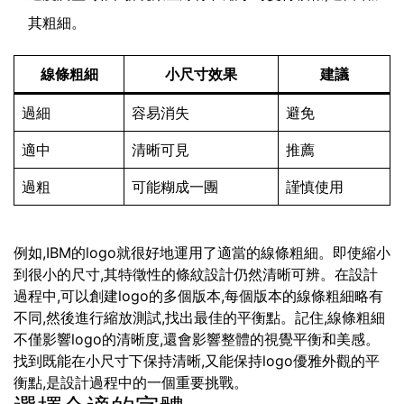
其粗細。
線條粗細
小尺寸效果
建議
過細
容易消失
避免
適中
清晰可見
推薦
過粗
可能糊成一團
謹慎使用
例如,IBM的logo就很好地運用了適當的線條粗細。即使縮小
到很小的尺寸,其特徵性的條紋設計仍然清晰可辨。在設計
過程中,可以創建logo的多個版本,每個版本的線條粗細略有
不同,然後進行縮放測試,找出最佳的平衡點。記住,線條粗細
不僅影響logo的清晰度,還會影響整體的視覺平衡和美感。
找到既能在小尺寸下保持清晰,又能保持logo優雅外觀的平
衡點,是設計過程中的一個重要挑戰。