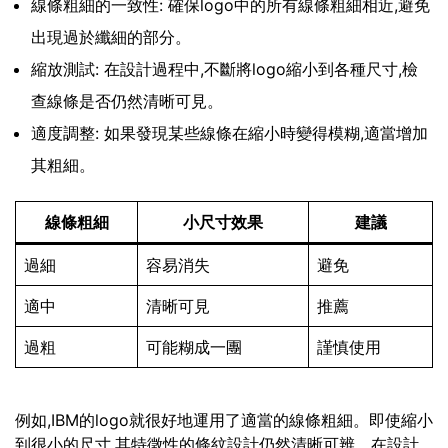
線條粗細的一致性: 確保logo中的所有線條粗細相近,避免
出現過於纖細的部分。
縮放測試: 在設計過程中,不斷將logo縮小到各種尺寸,檢
查線條是否仍然清晰可見。
適度調整: 如果發現某些線條在縮小時變得模糊,適當增加
其粗細。
線條粗細
小尺寸效果
建議
過細
容易消失
避免
適中
清晰可見
推薦
過粗
可能糊成一團
謹慎使用
例如,IBM的logo就很好地運用了適當的線條粗細。即使縮小
到很小的尺寸,其特徵性的條紋設計仍然清晰可辨。在設計