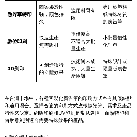
圖案滲透性
專用於塑料
適用材質有
熱昇華轉印
強，顏色持
或特殊材質
限
久
的廣告筆
單價較高，
快速生產，
小批量個性
數位印刷
不適合大批
無需版材
化訂單
量生產
技術尚未成
特殊設計或
可創造獨特
3D列印
熟，大量生
限量版廣告
的立體效果
產困難
筆
在台灣市場中，各種客製化廣告筆的印刷方式各有其優缺點
和適用場合。選擇合適的印刷方式應根據預算、需求及產品
特性來決定。網版印刷和UV印刷是常見選擇，而熱轉印和
雷射雕刻則適合需要特殊效果的產品。