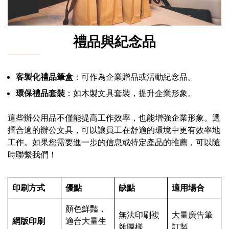
禮品與紀念品
客製化禮品筆盒
：可作為企業贈品或活動紀念品。
環保禮品套裝
：如木製文具套裝，提升企業形象。
這些辦公用品不僅能提高工作效率，也能增強企業形象。選
擇合適的辦公文具，可以讓員工在舒適的環境中更有效率地
工作。如果您需要進一步的信息或特定產品的推薦，可以隨
時聯繫我們！
印刷方式
優點
缺點
適用場合
顏色鮮豔，
無法印刷複
大量廣告筆
網版印刷
適合大量生
雜圖樣
訂製