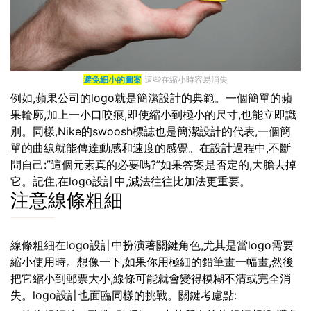
避免細小的圖案
這些在縮小時容易消失
例如,蘋果公司的logo就是簡潔設計的典範。一個簡單的蘋
果輪廓,加上一小口咬痕,即使縮小到極小的尺寸,也能立即識
別。同樣,Nike的swoosh標誌也是簡潔設計的代表,一個簡
單的曲線就能傳達動感和速度的感覺。在設計過程中,不斷
問自己:”這個元素真的必要嗎?”如果答案是否定的,大膽去掉
它。記住,在logo設計中,減法往往比加法更重要。
注意線條粗細
線條粗細在logo設計中扮演著關鍵角色,尤其是當logo需要
縮小使用時。想像一下,如果你用極細的鉛筆畫一幅畫,然後
把它縮小到郵票大小,線條可能就會變得模糊不清或完全消
失。logo設計也面臨同樣的挑戰。關鍵考慮點: