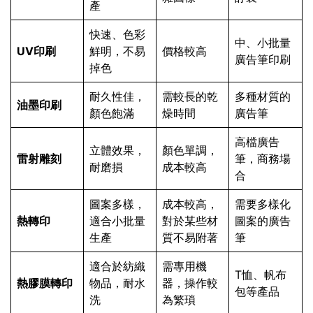
產
快速、色彩
中、小批量
UV印刷
鮮明，不易
價格較高
廣告筆印刷
掉色
耐久性佳，
需較長的乾
多種材質的
油墨印刷
顏色飽滿
燥時間
廣告筆
高檔廣告
立體效果，
顏色單調，
雷射雕刻
筆，商務場
耐磨損
成本較高
合
圖案多樣，
成本較高，
需要多樣化
熱轉印
適合小批量
對於某些材
圖案的廣告
生產
質不易附著
筆
適合於紡織
需專用機
T恤、帆布
熱膠膜轉印
物品，耐水
器，操作較
包等產品
洗
為繁瑣