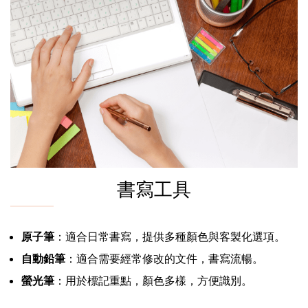
書寫工具
原子筆
：適合日常書寫，提供多種顏色與客製化選項。
自動鉛筆
：適合需要經常修改的文件，書寫流暢。
螢光筆
：用於標記重點，顏色多樣，方便識別。