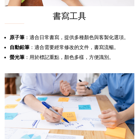
書寫工具
原子筆
：適合日常書寫，提供多種顏色與客製化選項。
自動鉛筆
：適合需要經常修改的文件，書寫流暢。
螢光筆
：用於標記重點，顏色多樣，方便識別。