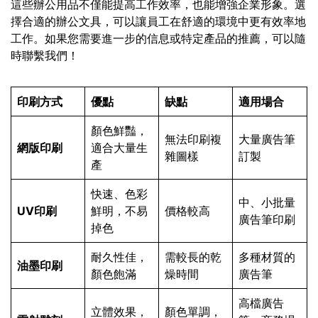
這些辦公用品不僅能提高工作效率，也能增強企業形象。選
擇合適的辦公文具，可以讓員工在舒適的環境中更有效率地
工作。如果您需要進一步的信息或特定產品的推薦，可以隨
時聯繫我們！
印刷方式
優點
缺點
適用場合
顏色鮮豔，
無法印刷複
大量廣告筆
網版印刷
適合大量生
雜圖樣
訂製
產
快速、色彩
中、小批量
UV印刷
鮮明，不易
價格較高
廣告筆印刷
掉色
耐久性佳，
需較長的乾
多種材質的
油墨印刷
顏色飽滿
燥時間
廣告筆
高檔廣告
立體效果，
顏色單調，