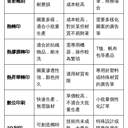
雷射雕刻
筆，商務場
耐磨損
成本較高
合
圖案多樣，
成本較高，
需要多樣化
熱轉印
適合小批量
對於某些材
圖案的廣告
生產
質不易附著
筆
適合於紡織
需專用機
T恤、帆布
熱膠膜轉印
物品，耐水
器，操作較
包等產品
洗
為繁瑣
圖案滲透性
專用於塑料
適用材質有
熱昇華轉印
強，顏色持
或特殊材質
限
久
的廣告筆
單價較高，
快速生產，
小批量個性
數位印刷
不適合大批
無需版材
化訂單
量生產
技術尚未成
特殊設計或
可創造獨特
3D列印
熟，大量生
限量版廣告