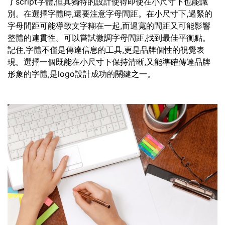
了script字體,但其獨特的設計使得即使在小尺寸下也能識
別。在選擇字體時,還要注意字母間距。在小尺寸下,過緊的
字母間距可能導致文字糊在一起,而過寬的間距又可能影響
整體的連貫性。可以嘗試微調字母間距,找到最佳平衡點。
記住,字體不僅是傳達信息的工具,更是品牌個性的視覺表
現。選擇一個既能在小尺寸下保持清晰,又能準確傳達品牌
形象的字體,是logo設計成功的關鍵之一。