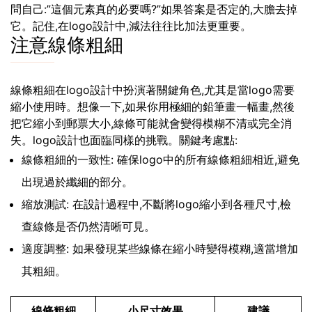
問自己:”這個元素真的必要嗎?”如果答案是否定的,大膽去掉
它。記住,在logo設計中,減法往往比加法更重要。
注意線條粗細
線條粗細在logo設計中扮演著關鍵角色,尤其是當logo需要
縮小使用時。想像一下,如果你用極細的鉛筆畫一幅畫,然後
把它縮小到郵票大小,線條可能就會變得模糊不清或完全消
失。logo設計也面臨同樣的挑戰。關鍵考慮點:
線條粗細的一致性: 確保logo中的所有線條粗細相近,避免
出現過於纖細的部分。
縮放測試: 在設計過程中,不斷將logo縮小到各種尺寸,檢
查線條是否仍然清晰可見。
適度調整: 如果發現某些線條在縮小時變得模糊,適當增加
其粗細。
線條粗細
小尺寸效果
建議