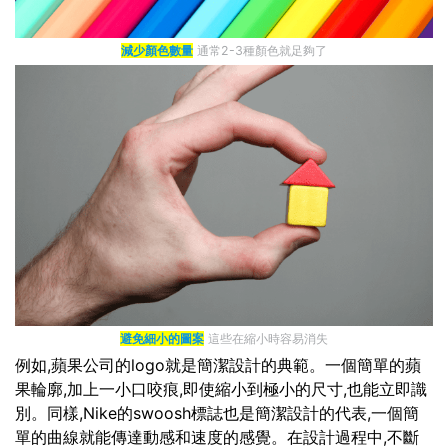
減少顏色數量
通常2-3種顏色就足夠了
避免細小的圖案
這些在縮小時容易消失
例如,蘋果公司的logo就是簡潔設計的典範。一個簡單的蘋
果輪廓,加上一小口咬痕,即使縮小到極小的尺寸,也能立即識
別。同樣,Nike的swoosh標誌也是簡潔設計的代表,一個簡
單的曲線就能傳達動感和速度的感覺。在設計過程中,不斷