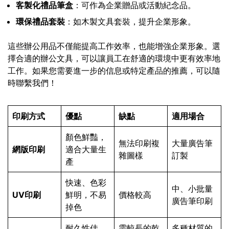
客製化禮品筆盒
：可作為企業贈品或活動紀念品。
環保禮品套裝
：如木製文具套裝，提升企業形象。
這些辦公用品不僅能提高工作效率，也能增強企業形象。選
擇合適的辦公文具，可以讓員工在舒適的環境中更有效率地
工作。如果您需要進一步的信息或特定產品的推薦，可以隨
時聯繫我們！
印刷方式
優點
缺點
適用場合
顏色鮮豔，
無法印刷複
大量廣告筆
網版印刷
適合大量生
雜圖樣
訂製
產
快速、色彩
中、小批量
UV印刷
鮮明，不易
價格較高
廣告筆印刷
掉色
耐久性佳，
需較長的乾
多種材質的