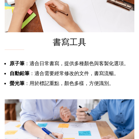
書寫工具
原子筆
：適合日常書寫，提供多種顏色與客製化選項。
自動鉛筆
：適合需要經常修改的文件，書寫流暢。
螢光筆
：用於標記重點，顏色多樣，方便識別。