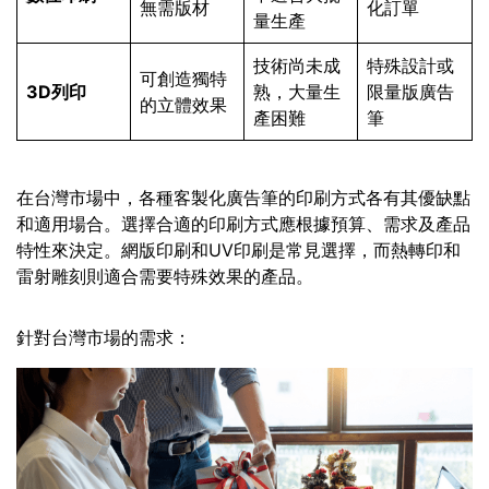
無需版材
化訂單
量生產
技術尚未成
特殊設計或
可創造獨特
3D列印
熟，大量生
限量版廣告
的立體效果
產困難
筆
在台灣市場中，各種客製化廣告筆的印刷方式各有其優缺點
和適用場合。選擇合適的印刷方式應根據預算、需求及產品
特性來決定。網版印刷和UV印刷是常見選擇，而熱轉印和
雷射雕刻則適合需要特殊效果的產品。
針對台灣市場的需求：