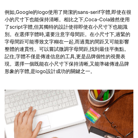
例如,Google的logo使用了簡潔的sans-serif字體,即使在很
小的尺寸下也能保持清晰。相比之下,Coca-Cola雖然使用
了script字體,但其獨特的設計使得即使在小尺寸下也能識
別。在選擇字體時,還要注意字母間距。在小尺寸下,過緊的
字母間距可能導致文字糊在一起,而過寬的間距又可能影響
整體的連貫性。可以嘗試微調字母間距,找到最佳平衡點。
記住,字體不僅是傳達信息的工具,更是品牌個性的視覺表
現。選擇一個既能在小尺寸下保持清晰,又能準確傳達品牌
形象的字體,是logo設計成功的關鍵之一。