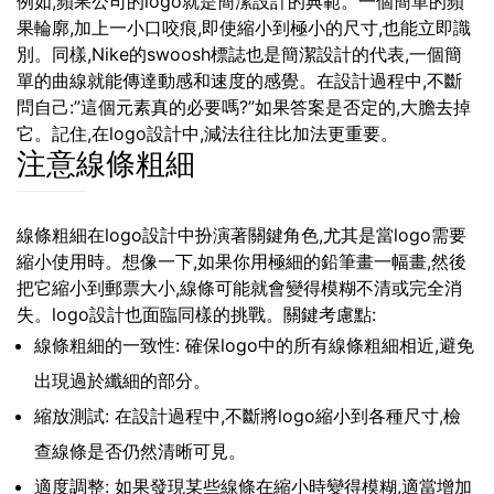
例如,蘋果公司的logo就是簡潔設計的典範。一個簡單的蘋
果輪廓,加上一小口咬痕,即使縮小到極小的尺寸,也能立即識
別。同樣,Nike的swoosh標誌也是簡潔設計的代表,一個簡
單的曲線就能傳達動感和速度的感覺。在設計過程中,不斷
問自己:”這個元素真的必要嗎?”如果答案是否定的,大膽去掉
它。記住,在logo設計中,減法往往比加法更重要。
注意線條粗細
線條粗細在logo設計中扮演著關鍵角色,尤其是當logo需要
縮小使用時。想像一下,如果你用極細的鉛筆畫一幅畫,然後
把它縮小到郵票大小,線條可能就會變得模糊不清或完全消
失。logo設計也面臨同樣的挑戰。關鍵考慮點:
線條粗細的一致性: 確保logo中的所有線條粗細相近,避免
出現過於纖細的部分。
縮放測試: 在設計過程中,不斷將logo縮小到各種尺寸,檢
查線條是否仍然清晰可見。
適度調整: 如果發現某些線條在縮小時變得模糊,適當增加