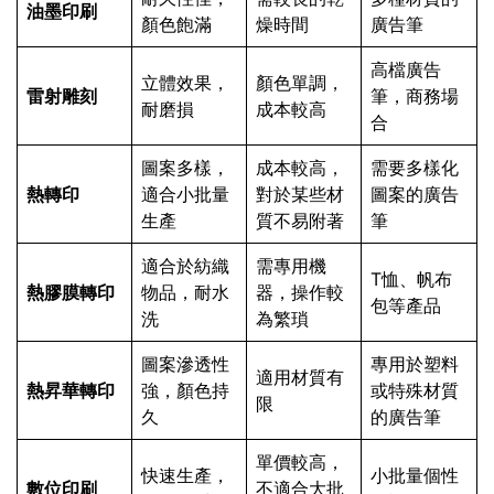
油墨印刷
顏色飽滿
燥時間
廣告筆
高檔廣告
立體效果，
顏色單調，
雷射雕刻
筆，商務場
耐磨損
成本較高
合
圖案多樣，
成本較高，
需要多樣化
熱轉印
適合小批量
對於某些材
圖案的廣告
生產
質不易附著
筆
適合於紡織
需專用機
T恤、帆布
熱膠膜轉印
物品，耐水
器，操作較
包等產品
洗
為繁瑣
圖案滲透性
專用於塑料
適用材質有
熱昇華轉印
強，顏色持
或特殊材質
限
久
的廣告筆
單價較高，
快速生產，
小批量個性
數位印刷
不適合大批