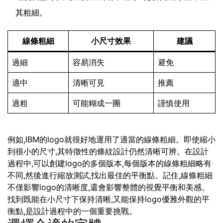
其粗細。
線條粗細
小尺寸效果
建議
過細
容易消失
避免
適中
清晰可見
推薦
過粗
可能糊成一團
謹慎使用
例如,IBM的logo就很好地運用了適當的線條粗細。即使縮小
到很小的尺寸,其特徵性的條紋設計仍然清晰可辨。在設計
過程中,可以創建logo的多個版本,每個版本的線條粗細略有
不同,然後進行縮放測試,找出最佳的平衡點。記住,線條粗細
不僅影響logo的清晰度,還會影響整體的視覺平衡和美感。
找到既能在小尺寸下保持清晰,又能保持logo優雅外觀的平
衡點,是設計過程中的一個重要挑戰。