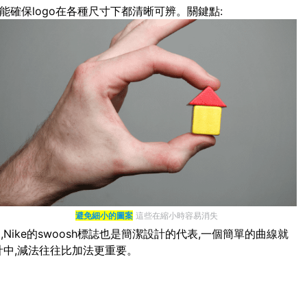
能確保logo在各種尺寸下都清晰可辨。關鍵點:
避免細小的圖案
這些在縮小時容易消失
ike的swoosh標誌也是簡潔設計的代表,一個簡單的曲線就
計中,減法往往比加法更重要。