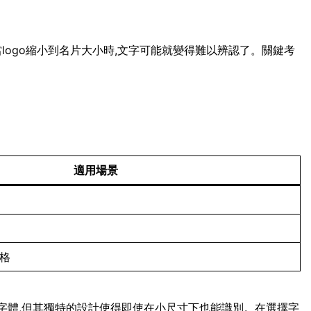
當logo縮小到名片大小時,文字可能就變得難以辨認了。關鍵考
適用場景
風格
script字體,但其獨特的設計使得即使在小尺寸下也能識別。在選擇字