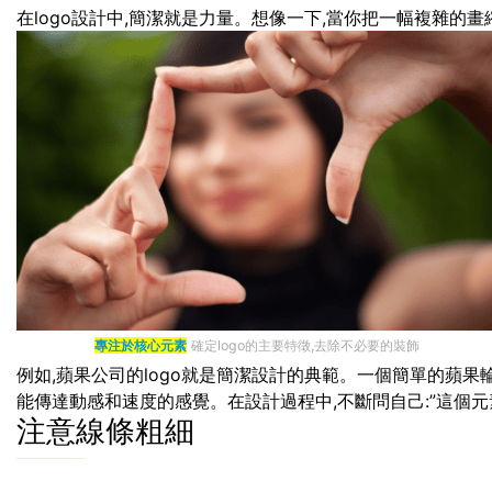
在logo設計中,簡潔就是力量。想像一下,當你把一幅複雜的畫
專注於核心元素
確定logo的主要特徵,去除不必要的裝飾
例如,蘋果公司的logo就是簡潔設計的典範。一個簡單的蘋果輪
能傳達動感和速度的感覺。在設計過程中,不斷問自己:”這個元素
注意線條粗細