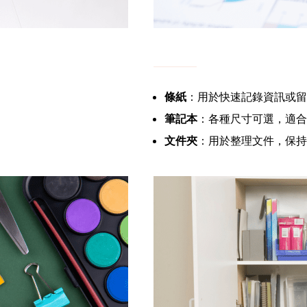
條紙
：用於快速記錄資訊或留
筆記本
：各種尺寸可選，適合
文件夾
：用於整理文件，保持