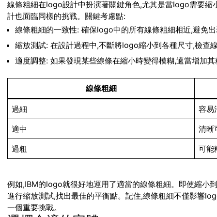
線條粗細在logo設計中扮演著關鍵角色,尤其是當logo需
計也面臨同樣的挑戰。關鍵考慮點:
線條粗細的一致性: 確保logo中的所有線條粗細相近,避免
縮放測試: 在設計過程中,不斷將logo縮小到各種尺寸,檢
適度調整: 如果發現某些線條在縮小時變得模糊,適當增加其
線條粗細
過細
容易
適中
清晰
過粗
可能
例如,IBM的logo就很好地運用了適當的線條粗細。即使縮
進行縮放測試,找出最佳的平衡點。記住,線條粗細不僅影響lo
一個重要挑戰。