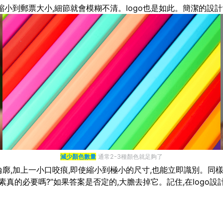
縮小到郵票大小,細節就會模糊不清。logo也是如此。簡潔的設計
減少顏色數量
通常2-3種顏色就足夠了
廓,加上一小口咬痕,即使縮小到極小的尺寸,也能立即識別。同樣,N
真的必要嗎?”如果答案是否定的,大膽去掉它。記住,在logo設