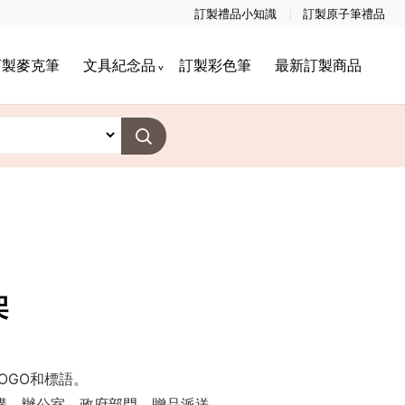
訂製禮品小知識
訂製原子筆禮品
訂製麥克筆
文具紀念品
訂製彩色筆
最新訂製商品
架
OGO和標語。
機構，辦公室，政府部門，贈品派送。