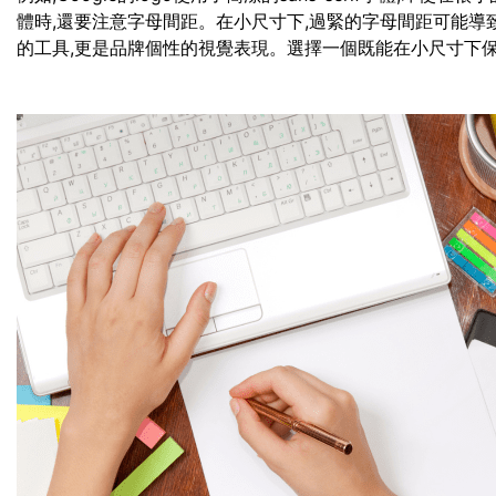
體時,還要注意字母間距。在小尺寸下,過緊的字母間距可能導
的工具,更是品牌個性的視覺表現。選擇一個既能在小尺寸下保持