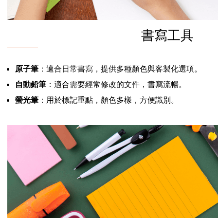
書寫工具
原子筆
：適合日常書寫，提供多種顏色與客製化選項。
自動鉛筆
：適合需要經常修改的文件，書寫流暢。
螢光筆
：用於標記重點，顏色多樣，方便識別。