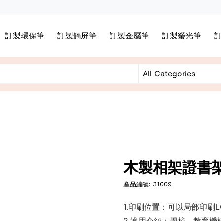
訂製環保筆
訂製觸屏筆
訂製金屬筆
訂製螢光筆
木製相架證書
產品編號: 31609
1.印刷位置：可以局部印刷L
2.適用介紹：學校，教育