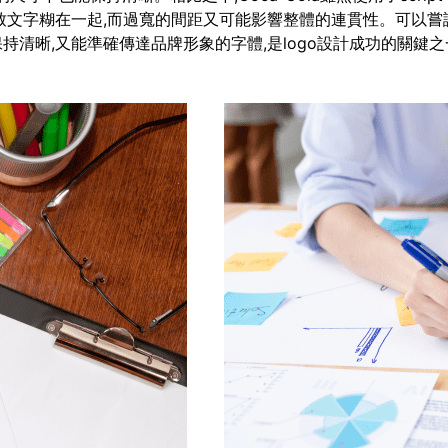
致文字糊在一起,而過寬的間距又可能影響整體的連貫性。可以嘗
清晰,又能準確傳達品牌形象的字體,是logo設計成功的關鍵之