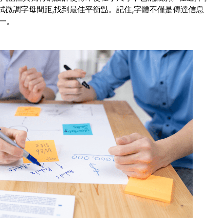
試微調字母間距,找到最佳平衡點。記住,字體不僅是傳達信息
一。