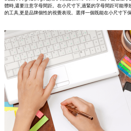
體時,還要注意字母間距。在小尺寸下,過緊的字母間距可能導
的工具,更是品牌個性的視覺表現。選擇一個既能在小尺寸下保持