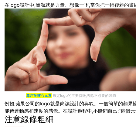
在logo設計中,簡潔就是力量。想像一下,當你把一幅複雜的畫
專注於核心元素
確定logo的主要特徵,去除不必要的裝飾
例如,蘋果公司的logo就是簡潔設計的典範。一個簡單的蘋果輪
能傳達動感和速度的感覺。在設計過程中,不斷問自己:”這個元素
注意線條粗細