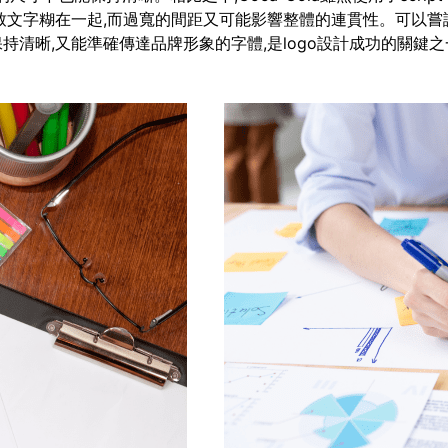
致文字糊在一起,而過寬的間距又可能影響整體的連貫性。可以嘗
清晰,又能準確傳達品牌形象的字體,是logo設計成功的關鍵之