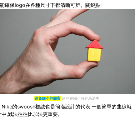
能確保logo在各種尺寸下都清晰可辨。關鍵點:
避免細小的圖案
這些在縮小時容易消失
ike的swoosh標誌也是簡潔設計的代表,一個簡單的曲線就
計中,減法往往比加法更重要。