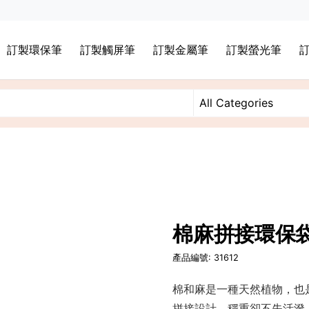
訂製環保筆
訂製觸屏筆
訂製金屬筆
訂製螢光筆
棉麻拼接環保
產品編號: 31612
棉和麻是一種天然植物，也
拼接設計，穩重卻不失活潑