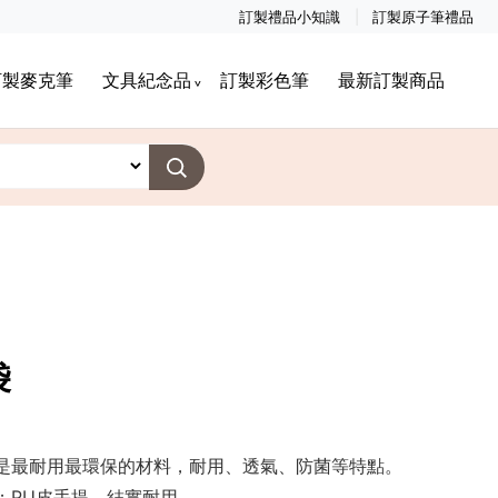
訂製禮品小知識
訂製原子筆禮品
訂製麥克筆
文具紀念品
訂製彩色筆
最新訂製商品
袋
是最耐用最環保的材料，耐用、透氣、防菌等特點。
；PU皮手提，結實耐用。