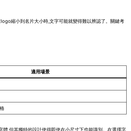
當logo縮小到名片大小時,文字可能就變得難以辨認了。關鍵考
適用場景
風格
script字體,但其獨特的設計使得即使在小尺寸下也能識別。在選擇字