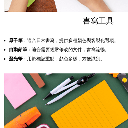
書寫工具
原子筆
：適合日常書寫，提供多種顏色與客製化選項。
自動鉛筆
：適合需要經常修改的文件，書寫流暢。
螢光筆
：用於標記重點，顏色多樣，方便識別。