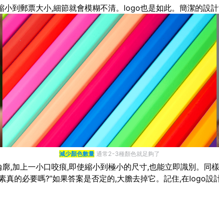
縮小到郵票大小,細節就會模糊不清。logo也是如此。簡潔的設計
減少顏色數量
通常2-3種顏色就足夠了
廓,加上一小口咬痕,即使縮小到極小的尺寸,也能立即識別。同樣,N
真的必要嗎?”如果答案是否定的,大膽去掉它。記住,在logo設