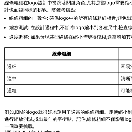
線條粗細在logo設計中扮演著關鍵角色,尤其是當logo需
計也面臨同樣的挑戰。關鍵考慮點:
線條粗細的一致性: 確保logo中的所有線條粗細相近,避免
縮放測試: 在設計過程中,不斷將logo縮小到各種尺寸,檢
適度調整: 如果發現某些線條在縮小時變得模糊,適當增加其
線條粗細
過細
容易
適中
清晰
過粗
可能
例如,IBM的logo就很好地運用了適當的線條粗細。即使縮
進行縮放測試,找出最佳的平衡點。記住,線條粗細不僅影響lo
一個重要挑戰。