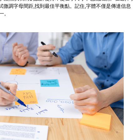
試微調字母間距,找到最佳平衡點。記住,字體不僅是傳達信息
一。