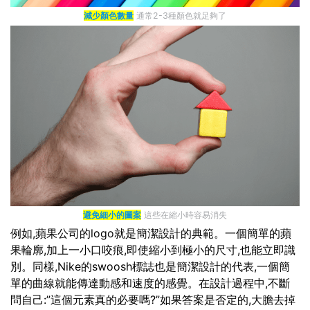
減少顏色數量
通常2-3種顏色就足夠了
避免細小的圖案
這些在縮小時容易消失
例如,蘋果公司的logo就是簡潔設計的典範。一個簡單的蘋
果輪廓,加上一小口咬痕,即使縮小到極小的尺寸,也能立即識
別。同樣,Nike的swoosh標誌也是簡潔設計的代表,一個簡
單的曲線就能傳達動感和速度的感覺。在設計過程中,不斷
問自己:”這個元素真的必要嗎?”如果答案是否定的,大膽去掉