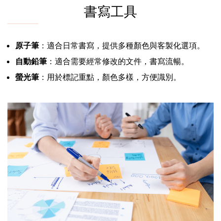
書寫工具
原子筆
：適合日常書寫，提供多種顏色與客製化選項。
自動鉛筆
：適合需要經常修改的文件，書寫流暢。
螢光筆
：用於標記重點，顏色多樣，方便識別。