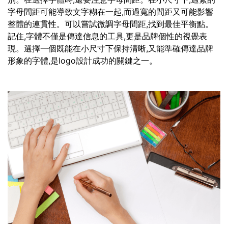
字母間距可能導致文字糊在一起,而過寬的間距又可能影響
整體的連貫性。可以嘗試微調字母間距,找到最佳平衡點。
記住,字體不僅是傳達信息的工具,更是品牌個性的視覺表
現。選擇一個既能在小尺寸下保持清晰,又能準確傳達品牌
形象的字體,是logo設計成功的關鍵之一。