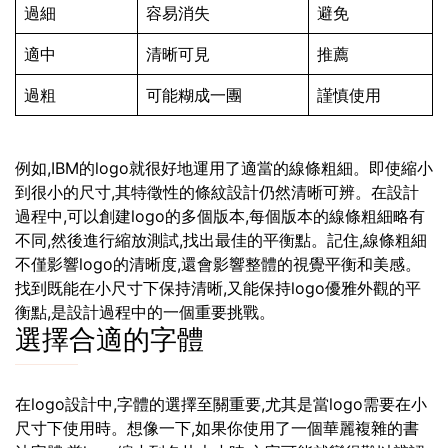
過細
容易消失
避免
適中
清晰可見
推薦
過粗
可能糊成一團
謹慎使用
例如,IBM的logo就很好地運用了適當的線條粗細。即使縮小
到很小的尺寸,其特徵性的條紋設計仍然清晰可辨。在設計
過程中,可以創建logo的多個版本,每個版本的線條粗細略有
不同,然後進行縮放測試,找出最佳的平衡點。記住,線條粗細
不僅影響logo的清晰度,還會影響整體的視覺平衡和美感。
找到既能在小尺寸下保持清晰,又能保持logo優雅外觀的平
衡點,是設計過程中的一個重要挑戰。
選擇合適的字體
在logo設計中,字體的選擇至關重要,尤其是當logo需要在小
尺寸下使用時。想像一下,如果你使用了一個華麗複雜的書