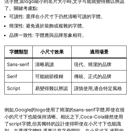
法字體,當logo縮小到名片大小時,文字可能就變得難以辨認
了。關鍵考慮點:
可讀性: 選擇在小尺寸下仍然清晰可讀的字體。
簡潔性: 避免過於裝飾或複雜的字體。
品牌一致性: 字體應與品牌形象相符。
字體類型
小尺寸效果
適用場景
Sans-serif
清晰易讀
現代、簡潔的品牌
Serif
可能細節模糊
傳統、正式的品牌
Script
易變得難以辨認
謹慎使用,適合特定風格
例如,Google的logo使用了簡潔的sans-serif字體,即使在很
小的尺寸下也能保持清晰。相比之下,Coca-Cola雖然使用
了script字體,但其獨特的設計使得即使在小尺寸下也能識
別。在選擇字體時,還要注意字母間距。在小尺寸下,過緊的