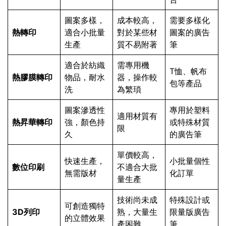
圖案多樣，
成本較高，
需要多樣化
熱轉印
適合小批量
對於某些材
圖案的廣告
生產
質不易附著
筆
適合於紡織
需專用機
T恤、帆布
熱膠膜轉印
物品，耐水
器，操作較
包等產品
洗
為繁瑣
圖案滲透性
專用於塑料
適用材質有
熱昇華轉印
強，顏色持
或特殊材質
限
久
的廣告筆
單價較高，
快速生產，
小批量個性
數位印刷
不適合大批
無需版材
化訂單
量生產
技術尚未成
特殊設計或
可創造獨特
3D列印
熟，大量生
限量版廣告
的立體效果
產困難
筆