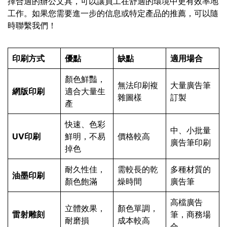
擇合適的辦公文具，可以讓員工在舒適的環境中更有效率地
工作。如果您需要進一步的信息或特定產品的推薦，可以隨
時聯繫我們！
印刷方式
優點
缺點
適用場合
顏色鮮豔，
無法印刷複
大量廣告筆
網版印刷
適合大量生
雜圖樣
訂製
產
快速、色彩
中、小批量
UV印刷
鮮明，不易
價格較高
廣告筆印刷
掉色
耐久性佳，
需較長的乾
多種材質的
油墨印刷
顏色飽滿
燥時間
廣告筆
高檔廣告
立體效果，
顏色單調，
雷射雕刻
筆，商務場
耐磨損
成本較高
合