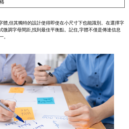
風格
script字體,但其獨特的設計使得即使在小尺寸下也能識別。在選擇字
試微調字母間距,找到最佳平衡點。記住,字體不僅是傳達信息
一。