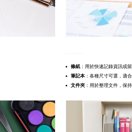
條紙
：用於快速記錄資訊或留
筆記本
：各種尺寸可選，適合
文件夾
：用於整理文件，保持