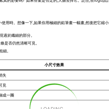
真的必要嗎?”如果答案是否定的,大膽去掉它。記住,在logo設
要縮小使用時。想像一下,如果你用極細的鉛筆畫一幅畫,然後把它縮
出現過於纖細的部分。
查線條是否仍然清晰可見。
粗細。
小尺寸效果
消失
可見
糊成一團