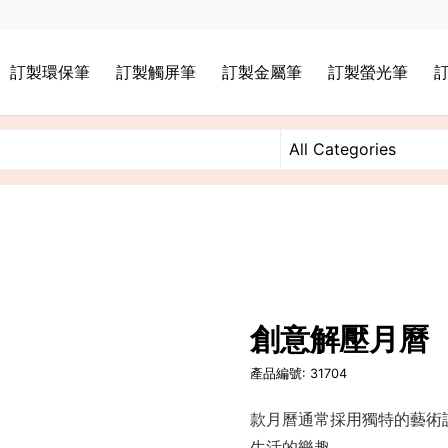
訂製環保筆
訂製觸屏筆
訂製金屬筆
訂製螢光筆
創意解壓月曆
產品編號: 31704
款月曆通常採用獨特的藝術
生活的樂趣。