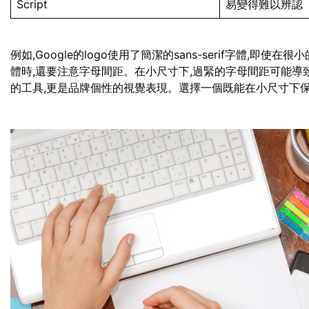
Script
易變得難以辨認
例如,Google的logo使用了簡潔的sans-serif字體,
體時,還要注意字母間距。在小尺寸下,過緊的字母間距可能導
的工具,更是品牌個性的視覺表現。選擇一個既能在小尺寸下保持