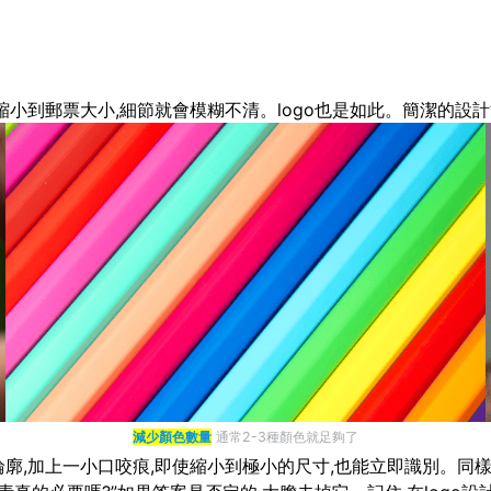
縮小到郵票大小,細節就會模糊不清。logo也是如此。簡潔的設計
減少顏色數量
通常2-3種顏色就足夠了
廓,加上一小口咬痕,即使縮小到極小的尺寸,也能立即識別。同樣,N