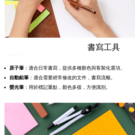
書寫工具
原子筆
：適合日常書寫，提供多種顏色與客製化選項。
自動鉛筆
：適合需要經常修改的文件，書寫流暢。
螢光筆
：用於標記重點，顏色多樣，方便識別。