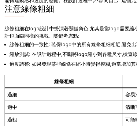
能傳達動感和速度的感覺。在設計過程中,不斷問自己:”這個元素
注意線條粗細
線條粗細在logo設計中扮演著關鍵角色,尤其是當logo需
計也面臨同樣的挑戰。關鍵考慮點:
線條粗細的一致性: 確保logo中的所有線條粗細相近,避免
縮放測試: 在設計過程中,不斷將logo縮小到各種尺寸,檢
適度調整: 如果發現某些線條在縮小時變得模糊,適當增加其
線條粗細
過細
容易
適中
清晰
過粗
可能