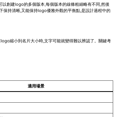
可以創建logo的多個版本,每個版本的線條粗細略有不同,然後
保持清晰,又能保持logo優雅外觀的平衡點,是設計過程中的
當logo縮小到名片大小時,文字可能就變得難以辨認了。關鍵考
適用場景