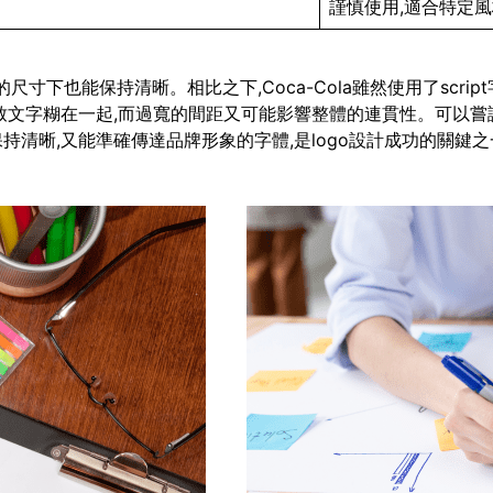
謹慎使用,適合特定
即使在很小的尺寸下也能保持清晰。相比之下,Coca-Cola雖然使用了
致文字糊在一起,而過寬的間距又可能影響整體的連貫性。可以嘗
清晰,又能準確傳達品牌形象的字體,是logo設計成功的關鍵之