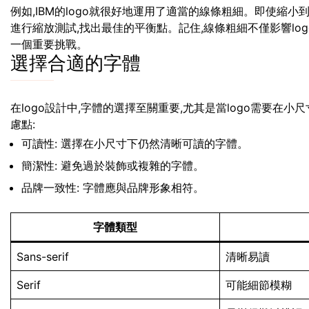
例如,IBM的logo就很好地運用了適當的線條粗細。即使縮
進行縮放測試,找出最佳的平衡點。記住,線條粗細不僅影響lo
一個重要挑戰。
選擇合適的字體
在logo設計中,字體的選擇至關重要,尤其是當logo需要在
慮點:
可讀性: 選擇在小尺寸下仍然清晰可讀的字體。
簡潔性: 避免過於裝飾或複雜的字體。
品牌一致性: 字體應與品牌形象相符。
字體類型
Sans-serif
清晰易讀
Serif
可能細節模糊