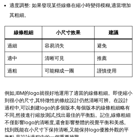
適度調整: 如果發現某些線條在縮小時變得模糊,適當增加
其粗細。
線條粗細
小尺寸效果
建議
過細
容易消失
避免
適中
清晰可見
推薦
過粗
可能糊成一團
謹慎使用
例如,IBM的logo就很好地運用了適當的線條粗細。即使縮小
到很小的尺寸,其特徵性的條紋設計仍然清晰可辨。在設計
過程中,可以創建logo的多個版本,每個版本的線條粗細略有
不同,然後進行縮放測試,找出最佳的平衡點。記住,線條粗細
不僅影響logo的清晰度,還會影響整體的視覺平衡和美感。
找到既能在小尺寸下保持清晰,又能保持logo優雅外觀的平