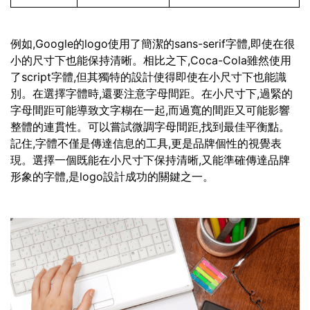
例如,Google的logo使用了簡潔的sans-serif字體,即使在很
小的尺寸下也能保持清晰。相比之下,Coca-Cola雖然使用
了script字體,但其獨特的設計使得即使在小尺寸下也能識
別。在選擇字體時,還要注意字母間距。在小尺寸下,過緊的
字母間距可能導致文字糊在一起,而過寬的間距又可能影響
整體的連貫性。可以嘗試微調字母間距,找到最佳平衡點。
記住,字體不僅是傳達信息的工具,更是品牌個性的視覺表
現。選擇一個既能在小尺寸下保持清晰,又能準確傳達品牌
形象的字體,是logo設計成功的關鍵之一。