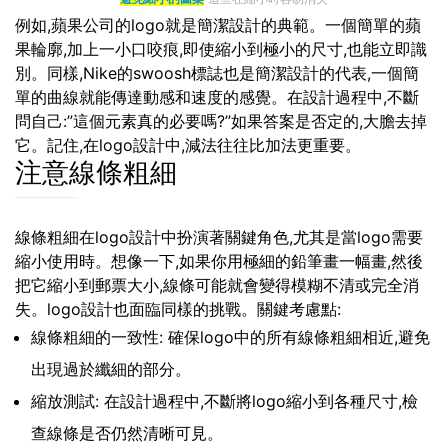
例如,蘋果公司的logo就是簡潔設計的典範。一個簡單的蘋
果輪廓,加上一小口咬痕,即使縮小到極小的尺寸,也能立即識
別。同樣,Nike的swoosh標誌也是簡潔設計的代表,一個簡
單的曲線就能傳達動感和速度的感覺。在設計過程中,不斷
問自己:”這個元素真的必要嗎?”如果答案是否定的,大膽去掉
它。記住,在logo設計中,減法往往比加法更重要。
注意線條粗細
線條粗細在logo設計中扮演著關鍵角色,尤其是當logo需要
縮小使用時。想像一下,如果你用極細的鉛筆畫一幅畫,然後
把它縮小到郵票大小,線條可能就會變得模糊不清或完全消
失。logo設計也面臨同樣的挑戰。關鍵考慮點:
線條粗細的一致性: 確保logo中的所有線條粗細相近,避免
出現過於纖細的部分。
縮放測試: 在設計過程中,不斷將logo縮小到各種尺寸,檢
查線條是否仍然清晰可見。