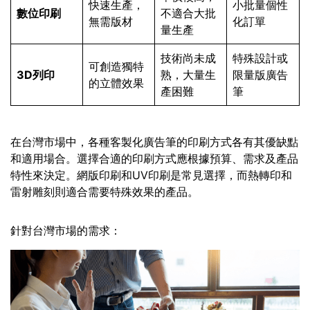
快速生產，
小批量個性
數位印刷
不適合大批
無需版材
化訂單
量生產
技術尚未成
特殊設計或
可創造獨特
3D列印
熟，大量生
限量版廣告
的立體效果
產困難
筆
在台灣市場中，各種客製化廣告筆的印刷方式各有其優缺點
和適用場合。選擇合適的印刷方式應根據預算、需求及產品
特性來決定。網版印刷和UV印刷是常見選擇，而熱轉印和
雷射雕刻則適合需要特殊效果的產品。
針對台灣市場的需求：