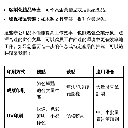
客製化禮品筆盒
：可作為企業贈品或活動紀念品。
環保禮品套裝
：如木製文具套裝，提升企業形象。
這些辦公用品不僅能提高工作效率，也能增強企業形象。選
擇合適的辦公文具，可以讓員工在舒適的環境中更有效率地
工作。如果您需要進一步的信息或特定產品的推薦，可以隨
時聯繫我們！
印刷方式
優點
缺點
適用場合
顏色鮮豔，
無法印刷複
大量廣告筆
網版印刷
適合大量生
雜圖樣
訂製
產
快速、色彩
中、小批量
UV印刷
鮮明，不易
價格較高
廣告筆印刷
掉色