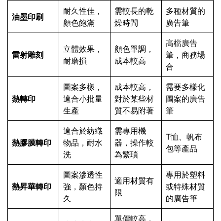
耐久性佳，
需較長的乾
多種材質的
油墨印刷
顏色飽滿
燥時間
廣告筆
高檔廣告
立體效果，
顏色單調，
雷射雕刻
筆，商務場
耐磨損
成本較高
合
圖案多樣，
成本較高，
需要多樣化
熱轉印
適合小批量
對於某些材
圖案的廣告
生產
質不易附著
筆
適合於紡織
需專用機
T恤、帆布
熱膠膜轉印
物品，耐水
器，操作較
包等產品
洗
為繁瑣
圖案滲透性
專用於塑料
適用材質有
熱昇華轉印
強，顏色持
或特殊材質
限
久
的廣告筆
單價較高，