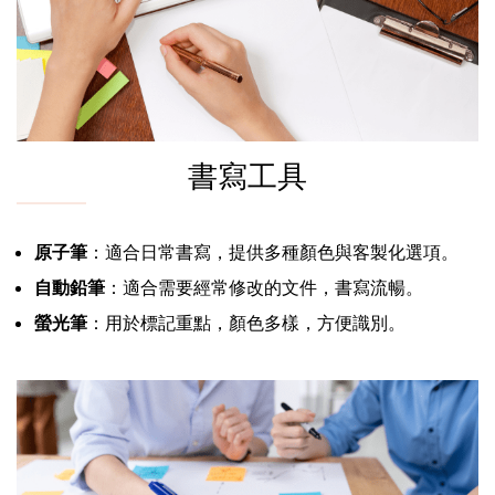
書寫工具
原子筆
：適合日常書寫，提供多種顏色與客製化選項。
自動鉛筆
：適合需要經常修改的文件，書寫流暢。
螢光筆
：用於標記重點，顏色多樣，方便識別。