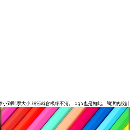
縮小到郵票大小,細節就會模糊不清。logo也是如此。簡潔的設計