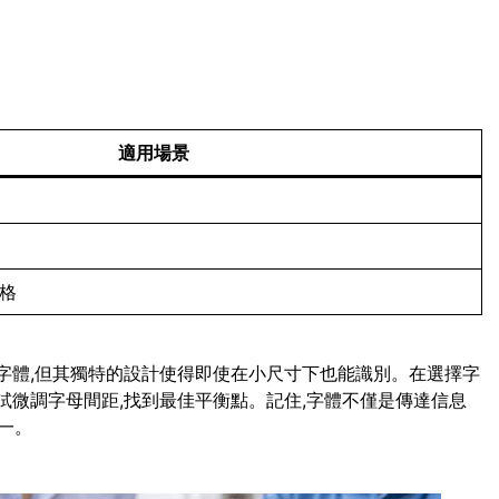
適用場景
風格
script字體,但其獨特的設計使得即使在小尺寸下也能識別。在選擇字
試微調字母間距,找到最佳平衡點。記住,字體不僅是傳達信息
一。