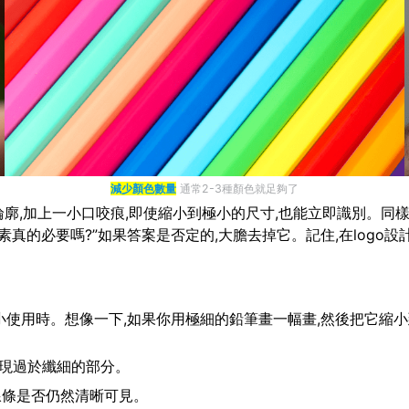
減少顏色數量
通常2-3種顏色就足夠了
廓,加上一小口咬痕,即使縮小到極小的尺寸,也能立即識別。同樣,N
真的必要嗎?”如果答案是否定的,大膽去掉它。記住,在logo設
要縮小使用時。想像一下,如果你用極細的鉛筆畫一幅畫,然後把它縮
出現過於纖細的部分。
查線條是否仍然清晰可見。