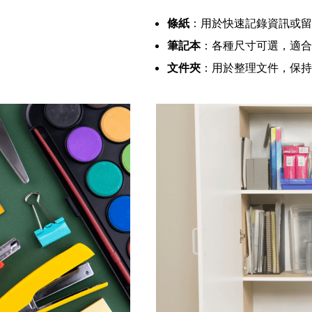
條紙
：用於快速記錄資訊或留
筆記本
：各種尺寸可選，適合
文件夾
：用於整理文件，保持