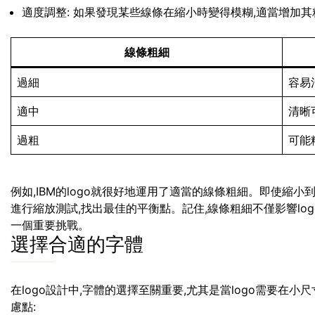
適度調整: 如果發現某些線條在縮小時變得模糊,適當增加其
線條粗細
過細
容易
適中
清晰
過粗
可能
例如,IBM的logo就很好地運用了適當的線條粗細。即使縮
進行縮放測試,找出最佳的平衡點。記住,線條粗細不僅影響lo
一個重要挑戰。
選擇合適的字體
在logo設計中,字體的選擇至關重要,尤其是當logo需要在
慮點: