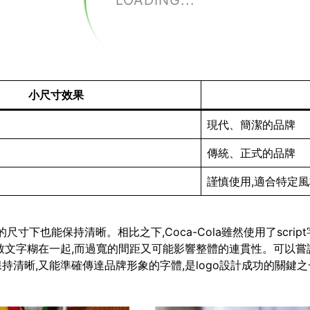
LOADING...
小尺寸效果
現代、簡潔的品牌
傳統、正式的品牌
謹慎使用,適合特定
即使在很小的尺寸下也能保持清晰。相比之下,Coca-Cola雖然使用了
致文字糊在一起,而過寬的間距又可能影響整體的連貫性。可以嘗
清晰,又能準確傳達品牌形象的字體,是logo設計成功的關鍵之