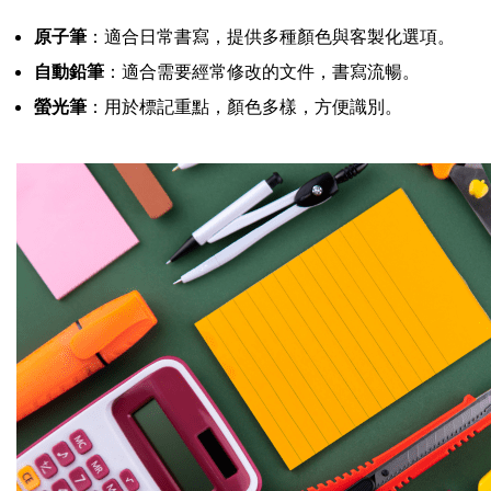
原子筆
：適合日常書寫，提供多種顏色與客製化選項。
自動鉛筆
：適合需要經常修改的文件，書寫流暢。
螢光筆
：用於標記重點，顏色多樣，方便識別。