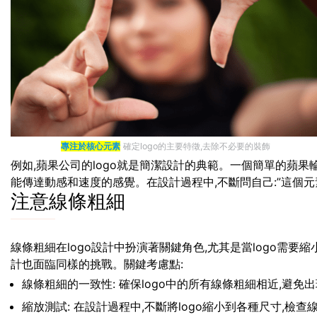
專注於核心元素
確定logo的主要特徵,去除不必要的裝飾
例如,蘋果公司的logo就是簡潔設計的典範。一個簡單的蘋果輪
能傳達動感和速度的感覺。在設計過程中,不斷問自己:”這個元素
注意線條粗細
線條粗細在logo設計中扮演著關鍵角色,尤其是當logo需
計也面臨同樣的挑戰。關鍵考慮點:
線條粗細的一致性: 確保logo中的所有線條粗細相近,避免
縮放測試: 在設計過程中,不斷將logo縮小到各種尺寸,檢