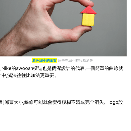
避免細小的圖案
這些在縮小時容易消失
ike的swoosh標誌也是簡潔設計的代表,一個簡單的曲線就
計中,減法往往比加法更重要。
小到郵票大小,線條可能就會變得模糊不清或完全消失。logo設