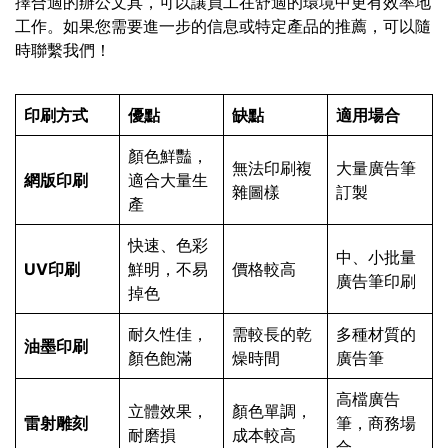
擇合適的辦公文具，可以讓員工在舒適的環境中更有效率地
工作。如果您需要進一步的信息或特定產品的推薦，可以隨
時聯繫我們！
印刷方式
優點
缺點
適用場合
顏色鮮豔，
無法印刷複
大量廣告筆
網版印刷
適合大量生
雜圖樣
訂製
產
快速、色彩
中、小批量
UV印刷
鮮明，不易
價格較高
廣告筆印刷
掉色
耐久性佳，
需較長的乾
多種材質的
油墨印刷
顏色飽滿
燥時間
廣告筆
高檔廣告
立體效果，
顏色單調，
雷射雕刻
筆，商務場
耐磨損
成本較高
合