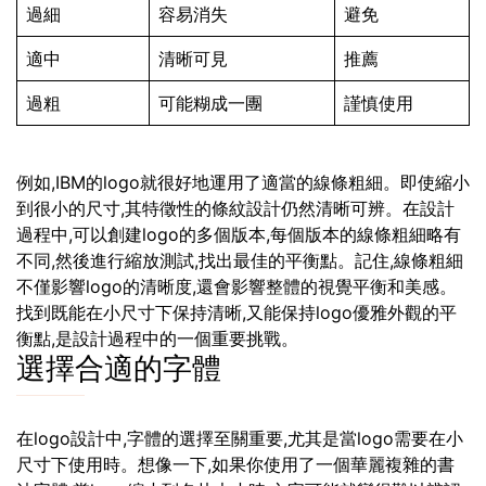
過細
容易消失
避免
適中
清晰可見
推薦
過粗
可能糊成一團
謹慎使用
例如,IBM的logo就很好地運用了適當的線條粗細。即使縮小
到很小的尺寸,其特徵性的條紋設計仍然清晰可辨。在設計
過程中,可以創建logo的多個版本,每個版本的線條粗細略有
不同,然後進行縮放測試,找出最佳的平衡點。記住,線條粗細
不僅影響logo的清晰度,還會影響整體的視覺平衡和美感。
找到既能在小尺寸下保持清晰,又能保持logo優雅外觀的平
衡點,是設計過程中的一個重要挑戰。
選擇合適的字體
在logo設計中,字體的選擇至關重要,尤其是當logo需要在小
尺寸下使用時。想像一下,如果你使用了一個華麗複雜的書