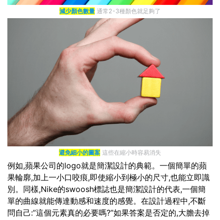
減少顏色數量
通常2-3種顏色就足夠了
避免細小的圖案
這些在縮小時容易消失
例如,蘋果公司的logo就是簡潔設計的典範。一個簡單的蘋
果輪廓,加上一小口咬痕,即使縮小到極小的尺寸,也能立即識
別。同樣,Nike的swoosh標誌也是簡潔設計的代表,一個簡
單的曲線就能傳達動感和速度的感覺。在設計過程中,不斷
問自己:”這個元素真的必要嗎?”如果答案是否定的,大膽去掉