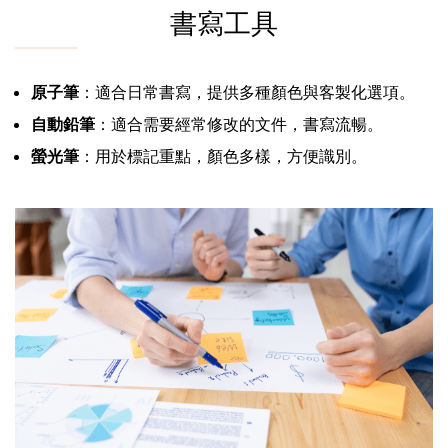
書寫工具
原子筆
：適合日常書寫，提供多種顏色與客製化選項。
自動鉛筆
：適合需要經常修改的文件，書寫流暢。
螢光筆
：用於標記重點，顏色多樣，方便識別。