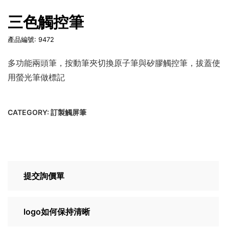
三色觸控筆
產品編號: 9472
多功能兩頭筆，按動筆夾切換原子筆與矽膠觸控筆，拔蓋使
用螢光筆做標記
CATEGORY:
訂製觸屏筆
提交詢價單
logo如何保持清晰