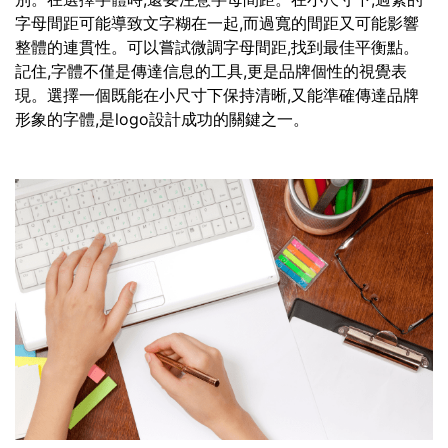
字母間距可能導致文字糊在一起,而過寬的間距又可能影響
整體的連貫性。可以嘗試微調字母間距,找到最佳平衡點。
記住,字體不僅是傳達信息的工具,更是品牌個性的視覺表
現。選擇一個既能在小尺寸下保持清晰,又能準確傳達品牌
形象的字體,是logo設計成功的關鍵之一。