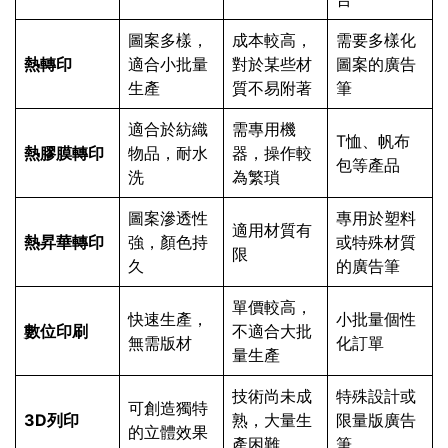
圖案多樣，
成本較高，
需要多樣化
熱轉印
適合小批量
對於某些材
圖案的廣告
生產
質不易附著
筆
適合於紡織
需專用機
T恤、帆布
熱膠膜轉印
物品，耐水
器，操作較
包等產品
洗
為繁瑣
圖案滲透性
專用於塑料
適用材質有
熱昇華轉印
強，顏色持
或特殊材質
限
久
的廣告筆
單價較高，
快速生產，
小批量個性
數位印刷
不適合大批
無需版材
化訂單
量生產
技術尚未成
特殊設計或
可創造獨特
3D列印
熟，大量生
限量版廣告
的立體效果
產困難
筆