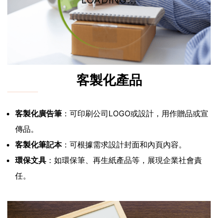
LOADING...
客製化產品
客製化廣告筆
：可印刷公司LOGO或設計，用作贈品或宣
傳品。
客製化筆記本
：可根據需求設計封面和內頁內容。
環保文具
：如環保筆、再生紙產品等，展現企業社會責
任。