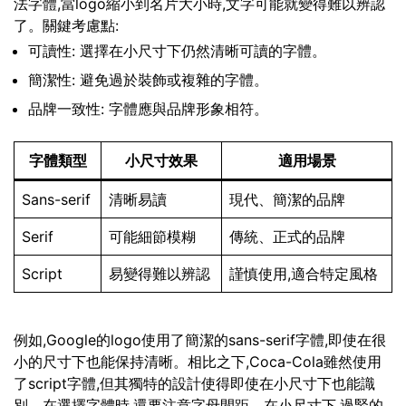
法字體,當logo縮小到名片大小時,文字可能就變得難以辨認
了。關鍵考慮點:
可讀性: 選擇在小尺寸下仍然清晰可讀的字體。
簡潔性: 避免過於裝飾或複雜的字體。
品牌一致性: 字體應與品牌形象相符。
字體類型
小尺寸效果
適用場景
Sans-serif
清晰易讀
現代、簡潔的品牌
Serif
可能細節模糊
傳統、正式的品牌
Script
易變得難以辨認
謹慎使用,適合特定風格
例如,Google的logo使用了簡潔的sans-serif字體,即使在很
小的尺寸下也能保持清晰。相比之下,Coca-Cola雖然使用
了script字體,但其獨特的設計使得即使在小尺寸下也能識
別。在選擇字體時,還要注意字母間距。在小尺寸下,過緊的