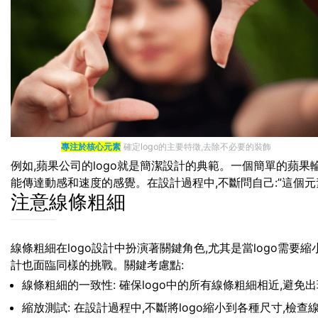
專注於核心元素
確定logo的主要特徵,去除不必要的裝飾
例如,蘋果公司的logo就是簡潔設計的典範。一個簡單的蘋果輪
能傳達動感和速度的感覺。在設計過程中,不斷問自己:”這個元素
注意線條粗細
線條粗細在logo設計中扮演著關鍵角色,尤其是當logo需
計也面臨同樣的挑戰。關鍵考慮點:
線條粗細的一致性: 確保logo中的所有線條粗細相近,避免
縮放測試: 在設計過程中,不斷將logo縮小到各種尺寸,檢