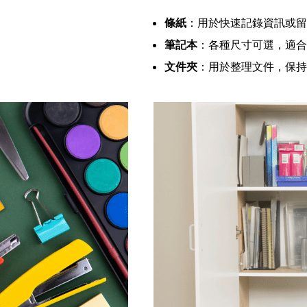
條紙
：用於快速記錄資訊或留
筆記本
：各種尺寸可選，適合
文件夾
：用於整理文件，保持