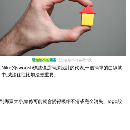
避免細小的圖案
這些在縮小時容易消失
ike的swoosh標誌也是簡潔設計的代表,一個簡單的曲線就
計中,減法往往比加法更重要。
小到郵票大小,線條可能就會變得模糊不清或完全消失。logo設