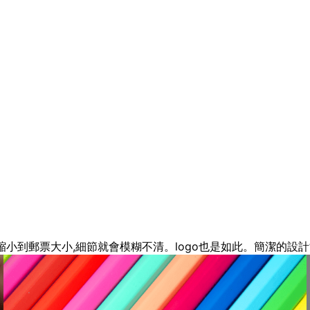
縮小到郵票大小,細節就會模糊不清。logo也是如此。簡潔的設計