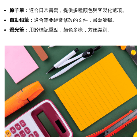
原子筆
：適合日常書寫，提供多種顏色與客製化選項。
自動鉛筆
：適合需要經常修改的文件，書寫流暢。
螢光筆
：用於標記重點，顏色多樣，方便識別。