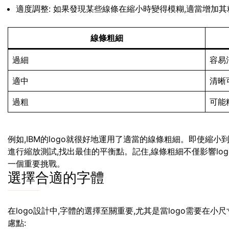
適度調整: 如果發現某些線條在縮小時變得模糊,適當增加其
線條粗細
過細
容易
適中
清晰
過粗
可能
例如,IBM的logo就很好地運用了適當的線條粗細。即使縮
進行縮放測試,找出最佳的平衡點。記住,線條粗細不僅影響lo
一個重要挑戰。
選擇合適的字體
在logo設計中,字體的選擇至關重要,尤其是當logo需要在
慮點: