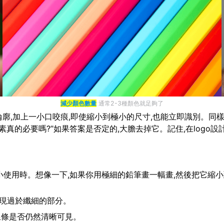
減少顏色數量
通常2-3種顏色就足夠了
廓,加上一小口咬痕,即使縮小到極小的尺寸,也能立即識別。同樣,N
真的必要嗎?”如果答案是否定的,大膽去掉它。記住,在logo設
要縮小使用時。想像一下,如果你用極細的鉛筆畫一幅畫,然後把它縮
出現過於纖細的部分。
查線條是否仍然清晰可見。