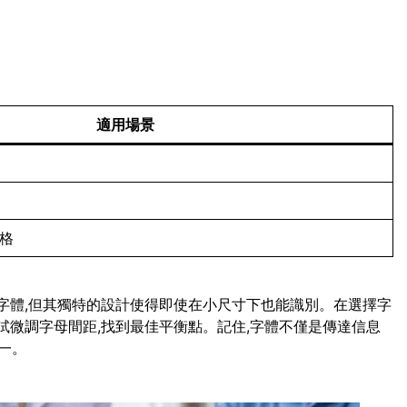
適用場景
風格
script字體,但其獨特的設計使得即使在小尺寸下也能識別。在選擇字
試微調字母間距,找到最佳平衡點。記住,字體不僅是傳達信息
一。